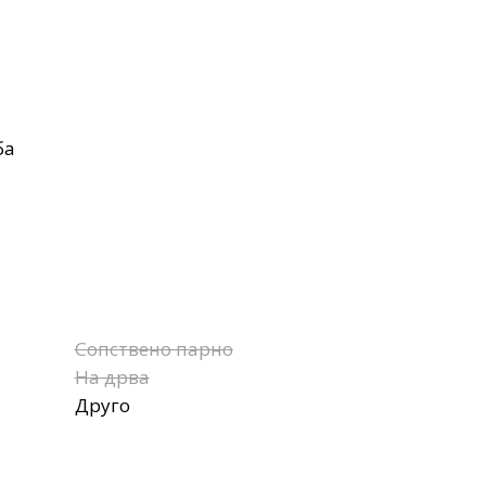
ба
Сопствено парно
На дрва
Друго