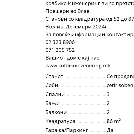
Колбико Инженеринг ви го претста
Прешерн во Влае.
Станови со квадратура од 52 до 8
Вселив: Декември 2024г.
За повеќе информации контактира
02 323 8906
071 205 752
Вашиот дом е кај нас.
www.kolbikoinzenering.mk
Станот
Се продав
Соби
cetirisoben
Спални
3
Бањи
2
Балкони
2
Квадратура
86 m²
Гаража/Паркинг
Да