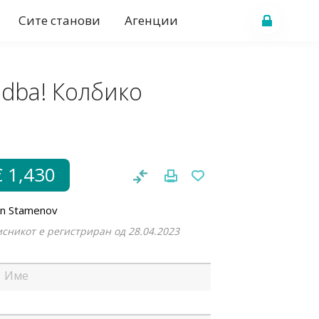
Сите станови
Агенции
adba! Колбико
€ 1,430
an Stamenov
сникот е регистриран од 28.04.2023