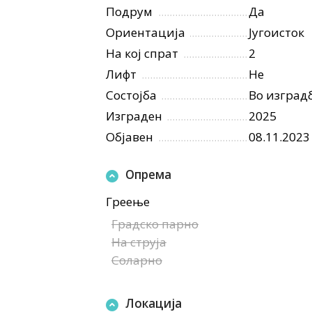
Подрум
Да
Ориентација
Југоисток
На кој спрат
2
Лифт
Не
Состојба
Во изград
Изграден
2025
Објавен
08.11.2023
Опрема
Греење
Градско парно
На струја
Соларно
Локација