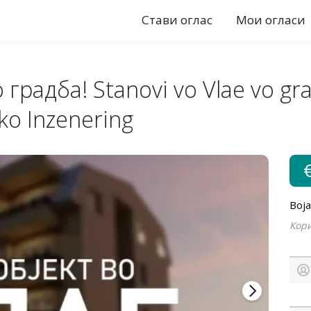
Стави оглас
Мои огласи
градба! Stanovi vo Vlae vo gr
ko Inzenering
Boj
Кори