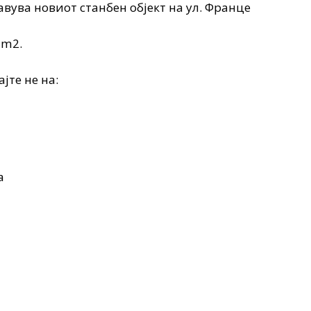
вува новиот станбен објект на ул. Франце
7m2.
јте не на:
а