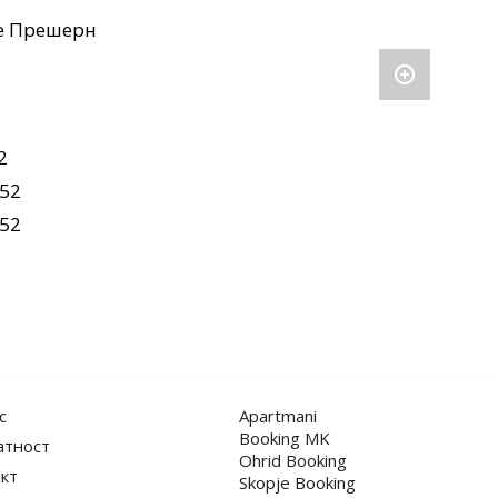
е Прешерн
2
52
52
с
Apartmani
Booking MK
атност
Ohrid Booking
кт
Skopje Booking