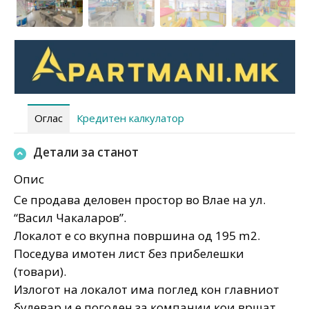
Оглас
Кредитен калкулатор
Детали за станот
Опис
Се продава деловен простор во Влае на ул.
“Васил Чакаларов”.
Локалот е со вкупна површина од 195 m2.
Поседува имотен лист без прибелешки
(товари).
Излогот на локалот има поглед кон главниот
булевар и е погоден за компании кои вршат