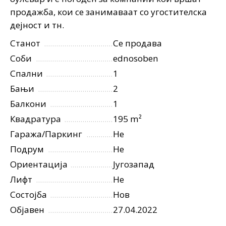
продажба, кои се занимаваат со угостителска
дејност и тн.
Станот
Се продава
Соби
ednosoben
Спални
1
Бањи
2
Балкони
1
Квадратура
195 m²
Гаража/Паркинг
Не
Подрум
Не
Ориентација
Југозапад
Лифт
Не
Состојба
Нов
Објавен
27.04.2022