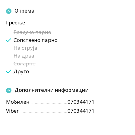
Опрема
Греење
Градско парно
Сопствено парно
На струја
На дрва
Соларно
Друго
Дополнителни информации
Мобилен
070344171
Viber
070344171