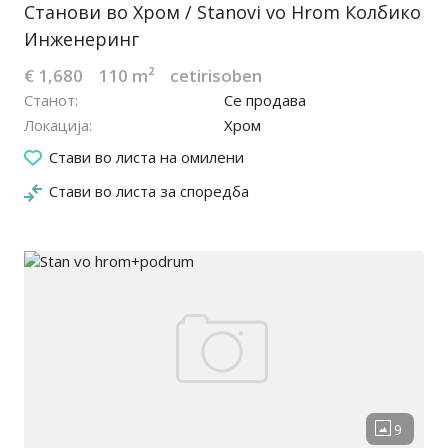
Станови во Хром / Stanovi vo Hrom Колбико
Инженеринг
€ 1,680
110 m²
cetirisoben
Станот
Се продава
Локација
Хром
22.09.2025
Стави во листа на омилени
Стави во листа за споредба