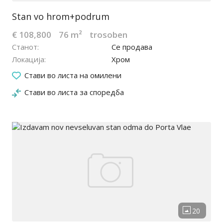
Stan vo hrom+podrum
€ 108,800
76 m²
trosoben
Станот
Се продава
Локација
Хром
25.09.2024
Стави во листа на омилени
Стави во листа за споредба