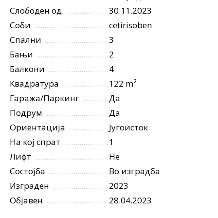
Слободен од
30.11.2023
Соби
cetirisoben
Спални
3
Бањи
2
Балкони
4
Квадратура
122 m²
Гаража/Паркинг
Да
Подрум
Да
Ориентација
Југоисток
На кој спрат
1
Лифт
Не
Состојба
Во изградба
Изграден
2023
Објавен
28.04.2023