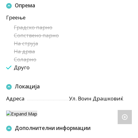
Опрема
Греење
Градско парно
Сопствено парно
На струја
На дрва
Соларно
Друго
Локација
Адреса
Ул. Воин Драшковиќ
Дополнителни информации