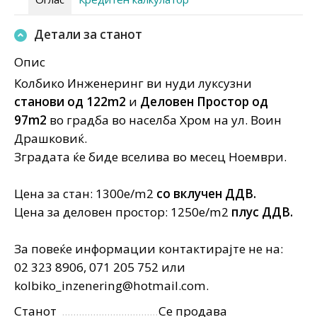
Детали за станот
Опис
Колбико Инженеринг ви нуди луксузни
станови од 122m2
и
Деловен Простор од
97m2
во градба во населба Хром на ул. Воин
Драшковиќ.
Зградата ќе биде вселива во месец Ноември.
Цена за стан: 1300e/m2
со вклучен ДДВ.
Цена за деловен простор: 1250е/m2
плус ДДВ.
За повеќе информации контактирајте не на:
02 323 8906, 071 205 752 или
kolbiko_inzenering@hotmail.com.
Станот
Се продава