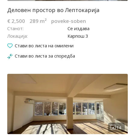
Деловен простор во Лептокарија
€ 2,500
289 m²
poveke-soben
Станот
Се издава
Локација
Карпош 3
19.06.2025
Стави во листа на омилени
Стави во листа за споредба