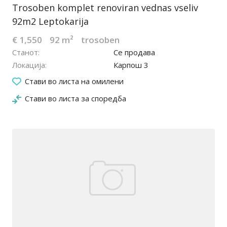
Trosoben komplet renoviran vednas vseliv
92m2 Leptokarija
€ 1,550
92 m²
trosoben
Станот
Се продава
Локација
Карпош 3
06.04.2023
Стави во листа на омилени
Стави во листа за споредба