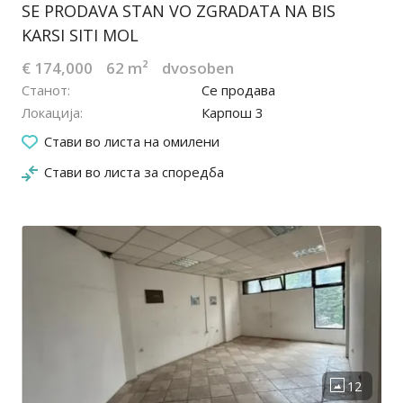
SE PRODAVA STAN VO ZGRADATA NA BIS
KARSI SITI MOL
€ 174,000
62 m²
dvosoben
Станот
Се продава
Локација
Карпош 3
28.07.2026
Стави во листа на омилени
Стави во листа за споредба