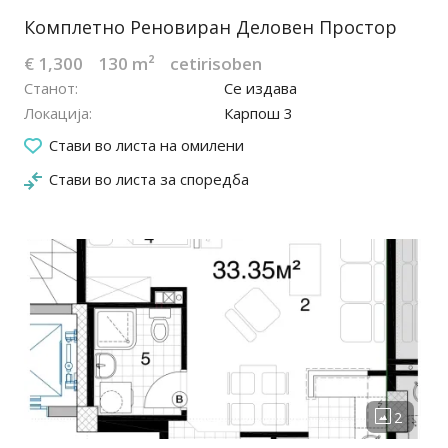
Комплетно Реновиран Деловен Простор
€ 1,300
130 m²
cetirisoben
Станот
Се издава
Локација
Карпош 3
31.01.2025
Стави во листа на омилени
Стави во листа за споредба