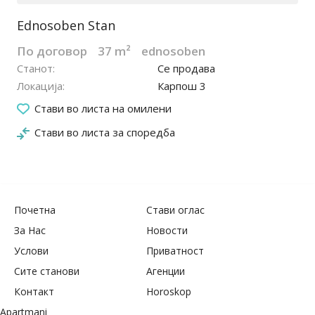
Ednosoben Stan
По договор
37 m²
ednosoben
Станот
Се продава
Локација
Карпош 3
19.04.2022
Стави во листа на омилени
Стави во листа за споредба
Почетна
Стави оглас
За Нас
Новости
Услови
Приватност
Сите станови
Агенции
Контакт
Horoskop
Apartmani