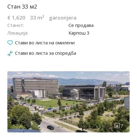
Стан 33 м2
€ 1,620
33 m²
garsonjera
Станот
Се продава
Локација
Карпош 3
27.04.2024
Стави во листа на омилени
Стави во листа за споредба