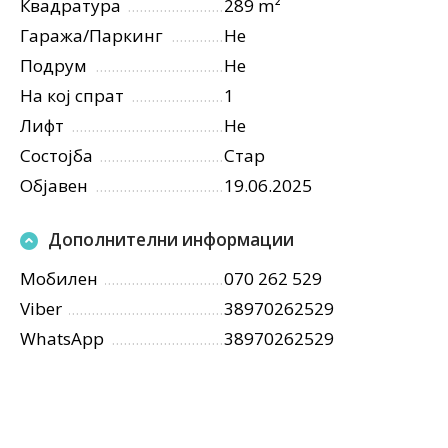
Квадратура
289 m²
Гаража/Паркинг
Не
Подрум
Не
На кој спрат
1
Лифт
Не
Состојба
Стар
Објавен
19.06.2025
Дополнителни информации
Мобилен
070 262 529
Viber
38970262529
WhatsApp
38970262529