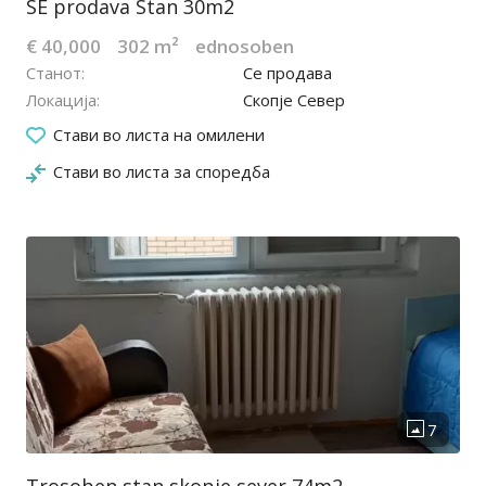
SE prodava Stan 30m2
€ 40,000
302 m²
ednosoben
Станот
Се продава
Локација
Скопје Север
26.09.2025
Стави во листа на омилени
Стави во листа за споредба