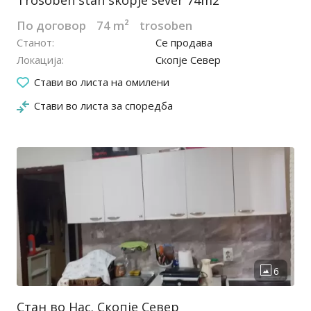
Trosoben stan skopje sever 74m2
По договор
74 m²
trosoben
Станот
Се продава
Локација
Скопје Север
12.05.2023
Стави во листа на омилени
Стави во листа за споредба
Стан во Нас. Скопје Север