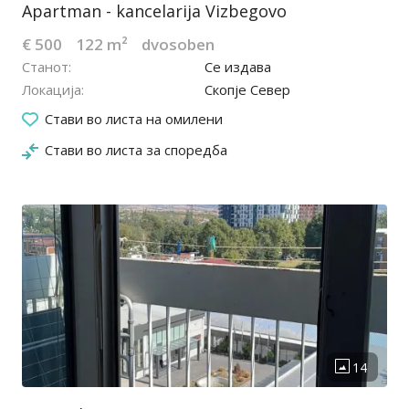
Apartman - kancelarija Vizbegovo
€ 500
122 m²
dvosoben
Станот
Се издава
Локација
Скопје Север
08.12.2025
Стави во листа на омилени
Стави во листа за споредба