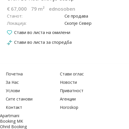
€ 67,000
79 m²
ednosoben
Станот
Се продава
Локација
Скопје Север
03.09.2022
Стави во листа на омилени
Стави во листа за споредба
Почетна
Стави оглас
За Нас
Новости
Услови
Приватност
Сите станови
Агенции
Контакт
Horoskop
Apartmani
Booking MK
Ohrid Booking