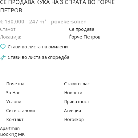
СЕ ПРОДАВА КУЌА НА 3 СПРАТА ВО ЃОРЧЕ
ПЕТРОВ
€ 130,000
247 m²
poveke-soben
Станот
Се продава
Локација
Ѓорче Петров
11.04.2022
Стави во листа на омилени
Стави во листа за споредба
Почетна
Стави оглас
За Нас
Новости
Услови
Приватност
Сите станови
Агенции
Контакт
Horoskop
Apartmani
Booking MK