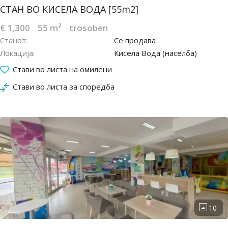
СТАН ВО КИСЕЛА ВОДА [55m2]
€ 1,300
55 m²
trosoben
Станот
Се продава
Локација
Кисела Вода (населба)
03.10.2022
Стави во листа на омилени
Стави во листа за споредба