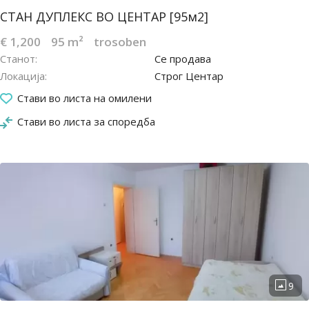
СТАН ДУПЛЕКС ВО ЦЕНТАР [95м2]
€ 1,200
95 m²
trosoben
Станот
Се продава
Локација
Строг Центар
26.10.2022
Стави во листа на омилени
Стави во листа за споредба