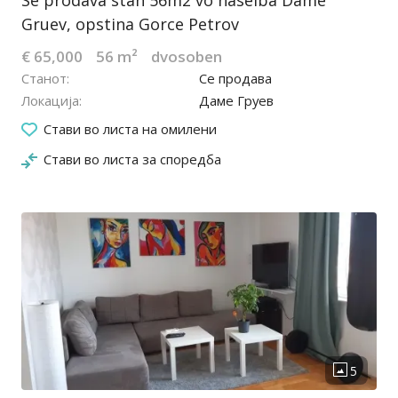
Se prodava stan 56m2 vo naselba Dame
Gruev, opstina Gorce Petrov
€ 65,000
56 m²
dvosoben
Станот
Се продава
Локација
Даме Груев
25.12.2023
Стави во листа на омилени
Стави во листа за споредба