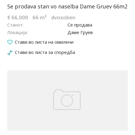
Se prodava stan vo naselba Dame Gruev 66m2
€ 66,000
66 m²
dvosoben
Станот
Се продава
Локација
Даме Груев
23.11.2023
Стави во листа на омилени
Стави во листа за споредба