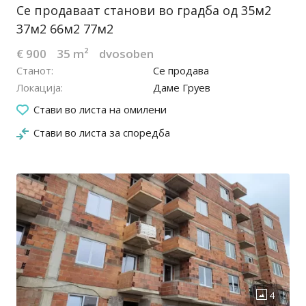
Се продаваат станови во градба од 35м2
37м2 66м2 77м2
€ 900
35 m²
dvosoben
Станот
Се продава
Локација
Даме Груев
13.07.2022
Стави во листа на омилени
Стави во листа за споредба