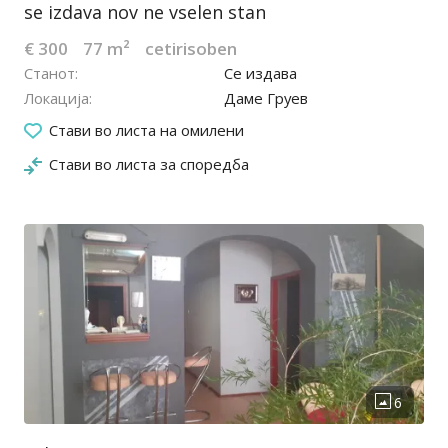
se izdava nov ne vselen stan
€ 300
77 m²
cetirisoben
Станот
Се издава
Локација
Даме Груев
27.02.2025
Стави во листа на омилени
Стави во листа за споредба