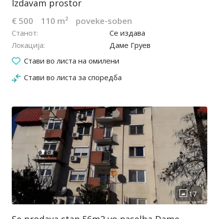
Izdavam prostor
€ 500
110 m²
poveke-soben
Станот
Се издава
Локација
Даме Груев
25.01.2024
Стави во листа на омилени
Стави во листа за споредба