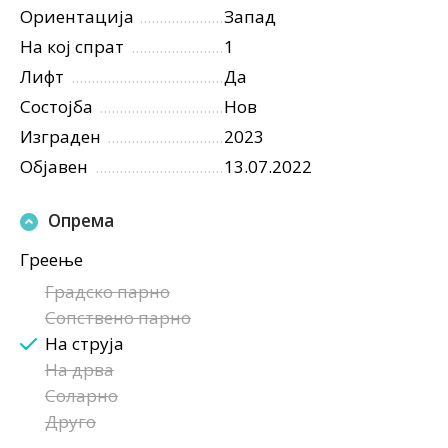
Ориентација
Запад
На кој спрат
1
Лифт
Да
Состојба
Нов
Изграден
2023
Објавен
13.07.2022
Опрема
Греење
Градско парно
Сопствено парно
На струја
На дрва
Соларно
Друго