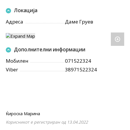
Локација
Адреса
Даме Груев
Дополнителни информации
Мобилен
071522324
Viber
38971522324
Ќироска Марина
Корисникот е регистриран од 13.04.2022