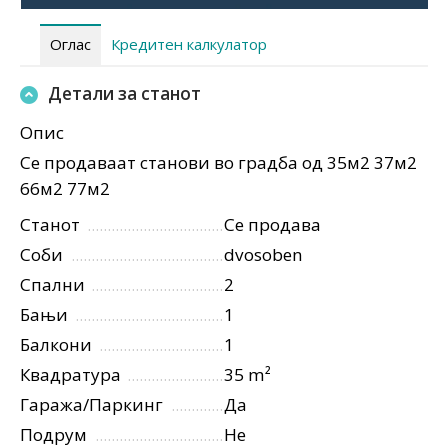
Оглас
Кредитен калкулатор
Детали за станот
Опис
Се продаваат станови во градба од 35м2 37м2
66м2 77м2
Станот
Се продава
Соби
dvosoben
Спални
2
Бањи
1
Балкони
1
Квадратура
35 m²
Гаража/Паркинг
Да
Подрум
Не