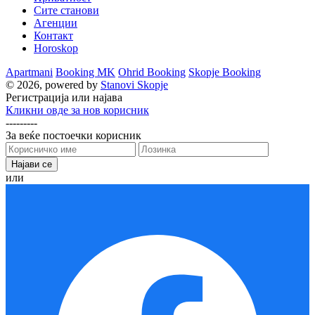
Сите станови
Агенции
Контакт
Horoskop
Apartmani
Booking MK
Ohrid Booking
Skopje Booking
© 2026, powered by
Stanovi Skopje
Регистрација или најава
Кликни овде за нов корисник
---------
За веќе постоечки корисник
или