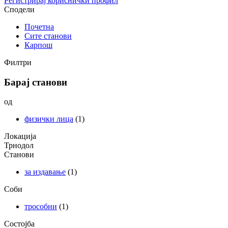
Регистрирај кориснички профил
Сподели
Почетна
Сите станови
Карпош
Филтри
Барај станови
од
физички лица
(1)
Локација
Трнодол
Станови
за издавање
(1)
Соби
трособни
(1)
Состојба