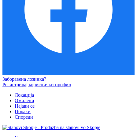
Заборавена лозинка?
Регистрирај кориснички профил
Локација
Омилени
Најави се
Пораки
Спореди