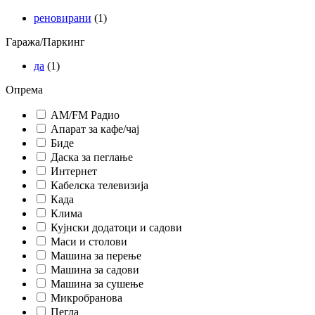
реновирани
(1)
Гаража/Паркинг
да
(1)
Опрема
AM/FM Радио
Апарат за кафе/чај
Биде
Даска за пеглање
Интернет
Кабелска телевизија
Када
Клима
Кујнски додатоци и садови
Маси и столови
Машина за перење
Машина за садови
Машина за сушење
Микробранова
Пегла