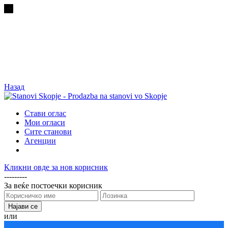
Назад
Стави оглас
Мои огласи
Сите станови
Агенции
Кликни овде за нов корисник
---------
За веќе постоечки корисник
или