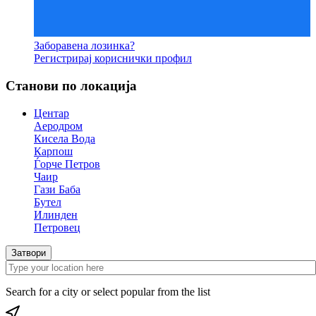
Заборавена лозинка?
Регистрирај кориснички профил
Станови по локација
Центар
Аеродром
Кисела Вода
Карпош
Ѓорче Петров
Чаир
Гази Баба
Бутел
Илинден
Петровец
Затвори
Search for a city or select popular from the list