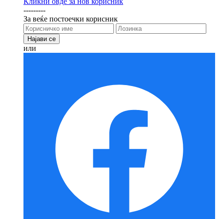
Кликни овде за нов корисник
---------
За веќе постоечки корисник
или