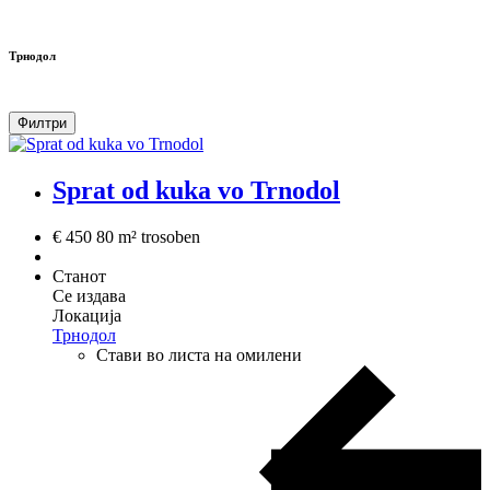
Трнодол
Филтри
Sprat od kuka vo Trnodol
€ 450
80 m²
trosoben
Станот
Се издава
Локација
Трнодол
Стави во листа на омилени