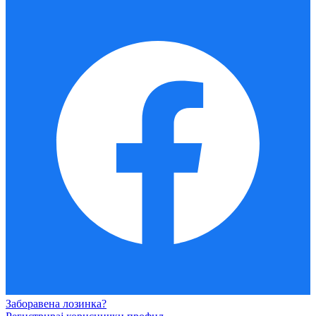
Заборавена лозинка?