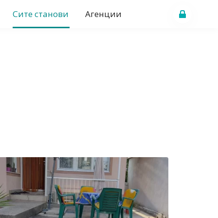
Сите станови
Агенции