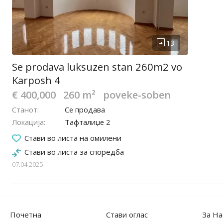
Se prodava luksuzen stan 260m2 vo
Karposh 4
€ 400,000
260 m²
poveke-soben
Станот
Се продава
Локација
Тафталиџе 2
Стави во листа на омилени
Стави во листа за споредба
07.04.2025
Почетна
Стави оглас
За На