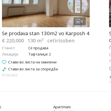
Se prodava stan 130m2 vo Karposh 4
€ 220,000
130 m²
cetirisoben
Станот
Се продава
Локација
Тафталиџе 2
Л
Стави во листа на омилени
Стави во листа за споредба
07.04.2025
1
с
Apartmani