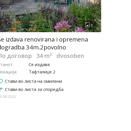
Se izdava renovirana i opremena
dogradba 34m.2povolno
По договор
34 m²
dvosoben
Станот
Се издава
окација
Тафталиџе 2
Стави во листа на омилени
Стави во листа за споредба
0.08.2023