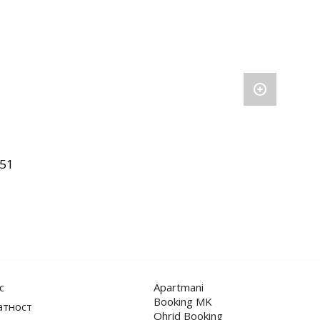
51
с
Apartmani
Booking MK
атност
Ohrid Booking