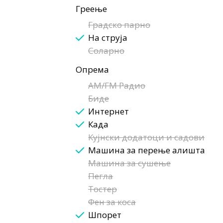
Греење
Градско парно
На струја
Соларно
Опрема
AM/FM Радио
Биде
Интернет
Када
Кујнски додатоци и садови
Машина за перење алишта
Машина за сушење
Пегла
Тостер
Фен за коса
Шпорет