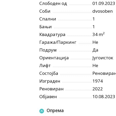
Слободен од
01.09.2023
Соби
dvosoben
Спални
1
Бањи
1
Квадратура
34 m²
Гаража/Паркинг
Не
Подрум
Да
Ориентација
Југоисток
Лифт
Не
Состојба
Реновира
Изграден
1974
Реновиран
2022
Објавен
10.08.2023
Опрема