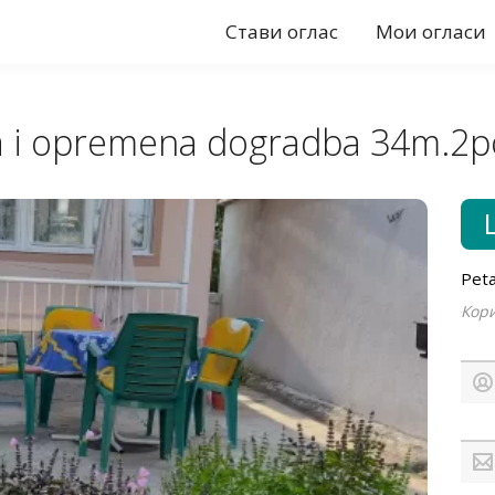
Стави оглас
Мои огласи
na i opremena dogradba 34m.2p
Peta
Кори