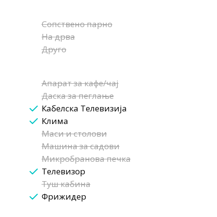
Сопствено парно
На дрва
Друго
Апарат за кафе/чај
Даска за пеглање
Кабелска Телевизија
Клима
Маси и столови
Машина за садови
Микробранова печка
Телевизор
Туш кабина
Фрижидер