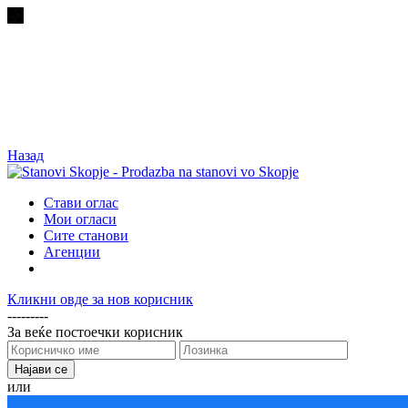
Назад
Стави оглас
Мои огласи
Сите станови
Агенции
Кликни овде за нов корисник
---------
За веќе постоечки корисник
или