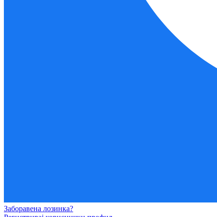
Заборавена лозинка?