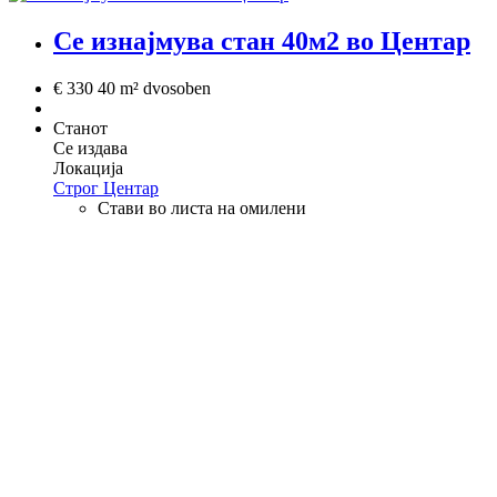
Се изнајмува стан 40м2 во Центар
€ 330
40 m²
dvosoben
Станот
Се издава
Локација
Строг Центар
Стави во листа на омилени