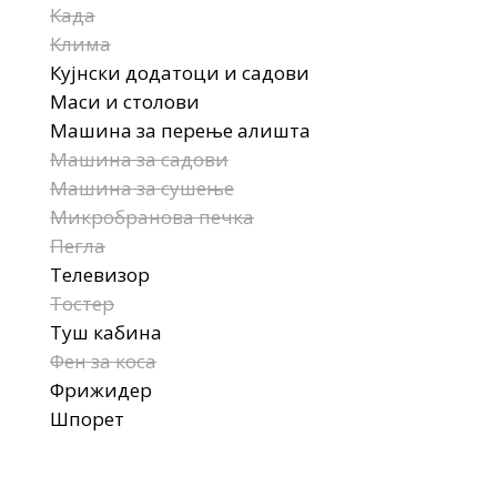
Када
Клима
Кујнски додатоци и садови
Маси и столови
Машина за перење алишта
Машина за садови
Машина за сушење
Микробранова печка
Пегла
Телевизор
Тостер
Туш кабина
Фен за коса
Фрижидер
Шпорет