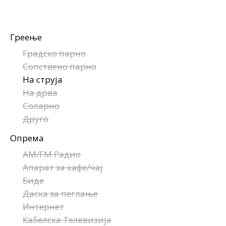
Греење
Градско парно
Сопствено парно
На струја
На дрва
Соларно
Друго
Опрема
AM/FM Радио
Апарат за кафе/чај
Биде
Даска за пеглање
Интернет
Кабелска Телевизија