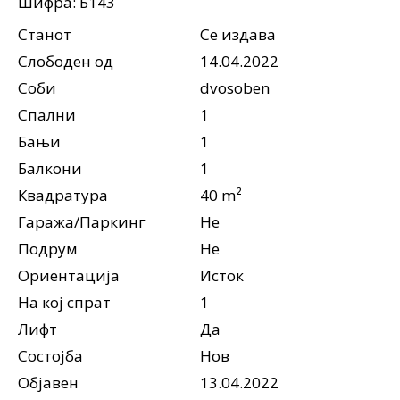
Шифра: Б143
Станот
Се издава
Слободен од
14.04.2022
Соби
dvosoben
Спални
1
Бањи
1
Балкони
1
Квадратура
40 m²
Гаража/Паркинг
Не
Подрум
Не
Ориентација
Исток
На кој спрат
1
Лифт
Да
Состојба
Нов
Објавен
13.04.2022