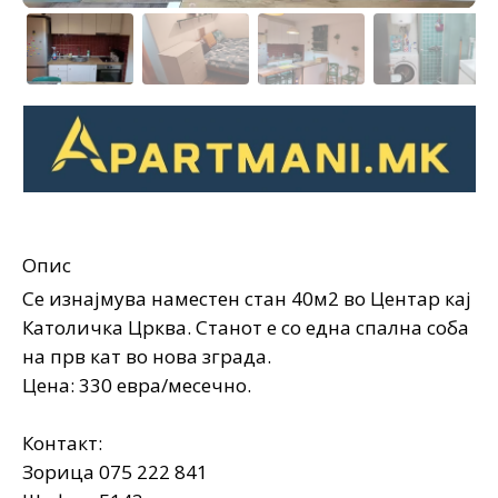
Опис
Се изнајмува наместен стан 40м2 во Центар кај
Католичка Црква. Станот е со една спална соба
на прв кат во нова зграда.
Цена: 330 евра/месечно.
Контакт:
Зорица 075 222 841