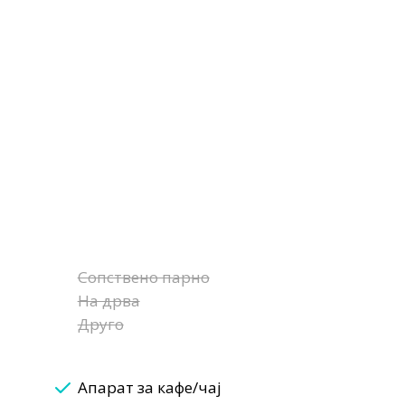
Сопствено парно
На дрва
Друго
Апарат за кафе/чај