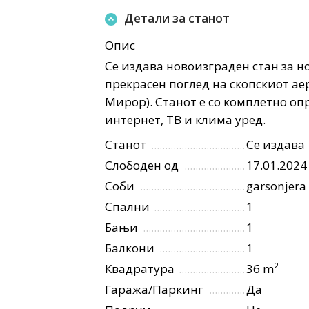
Детали за станот
Опис
Се издава новоизграден стан за но
прекрасен поглед на скопскиот ае
Мирор). Станот е со комплетно опр
интернет, ТВ и клима уред.
Станот
Се издава
Слободен од
17.01.2024
Соби
garsonjera
Спални
1
Бањи
1
Балкони
1
Квадратура
36 m²
Гаража/Паркинг
Да