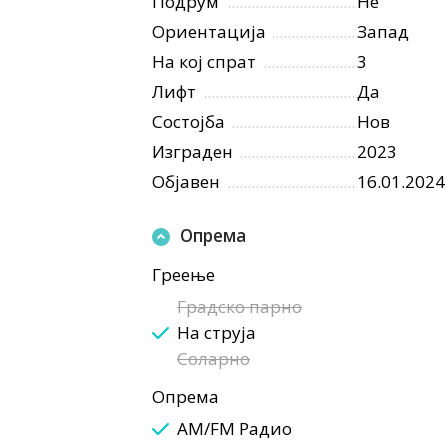
Подрум
Не
Ориентација
Запад
На кој спрат
3
Лифт
Да
Состојба
Нов
Изграден
2023
Објавен
16.01.2024
Опрема
Греење
Градско парно
На струја
Соларно
Опрема
AM/FM Радио