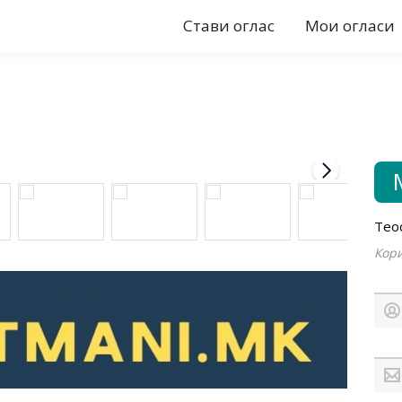
Стави оглас
Мои огласи
Teo
Кори