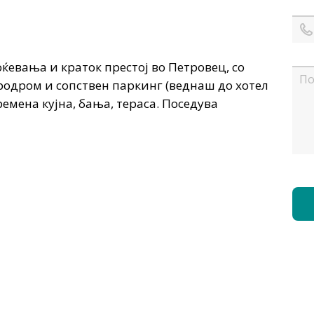
ќевања и краток престој во Петровец, со
родром и сопствен паркинг (веднаш до хотел
емена кујна, бања, тераса. Поседува