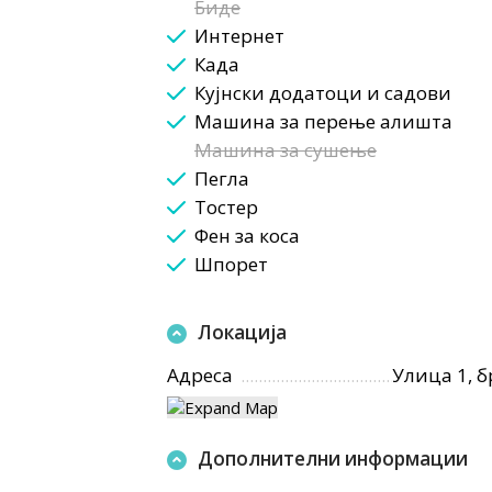
Биде
Интернет
Када
Кујнски додатоци и садови
Машина за перење алишта
Машина за сушење
Пегла
Тостер
Фен за коса
Шпорет
Локација
Адреса
Улица 1, б
Дополнителни информации