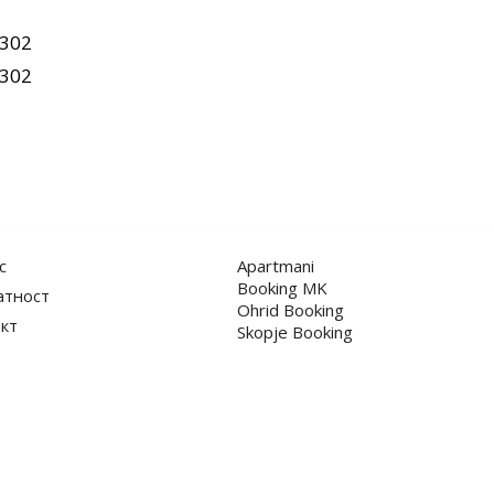
302
302
с
Apartmani
Booking MK
атност
Ohrid Booking
кт
Skopje Booking