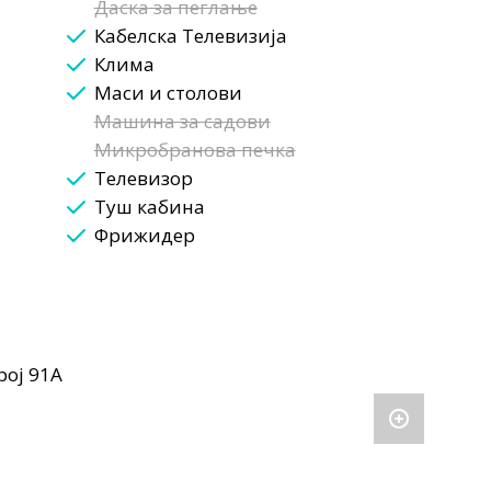
Даска за пеглање
Кабелска Телевизија
Клима
Маси и столови
Машина за садови
Микробранова печка
Телевизор
Туш кабина
Фрижидер
рој 91А