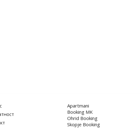
с
Apartmani
Booking MK
атност
Ohrid Booking
кт
Skopje Booking