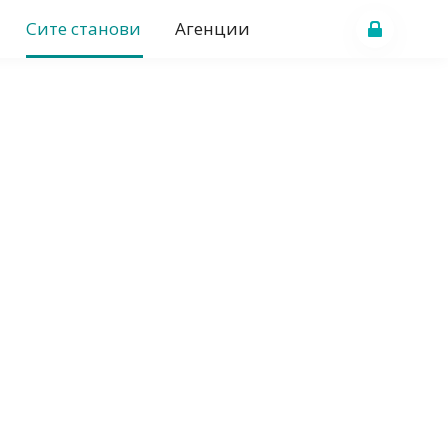
Сите станови
Агенции