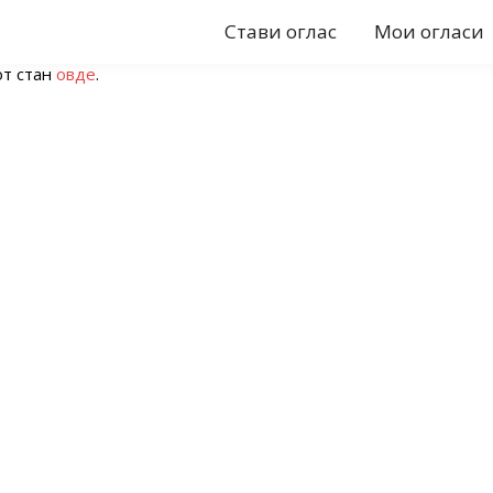
Стави оглас
Мои огласи
от стан
овде
.