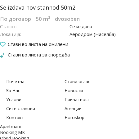
Se izdava nov stannod 50m2
По договор
50 m²
dvosoben
Станот
Се издава
Локација
Аеродром (Населба)
10.03.2025
Стави во листа на омилени
Стави во листа за споредба
Почетна
Стави оглас
За Нас
Новости
Услови
Приватност
Сите станови
Агенции
Контакт
Horoskop
Apartmani
Booking MK
Ohrid Booking