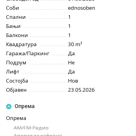
Соби
ednosoben
Спални
1
Бањи
1
Балкони
1
Квадратура
30 m²
Гаража/Паркинг
Да
Подрум
Не
Лифт
Да
Состојба
Нов
Објавен
23.05.2026
Опрема
Опрема
AM/FM Радио
Апарат за кафе/чај