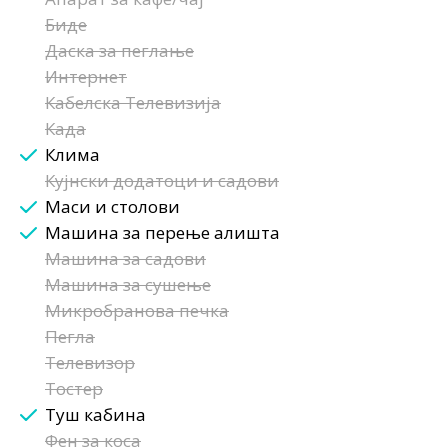
Биде
Даска за пеглање
Интернет
Кабелска Телевизија
Када
Клима
Кујнски додатоци и садови
Маси и столови
Машина за перење алишта
Машина за садови
Машина за сушење
Микробранова печка
Пегла
Телевизор
Тостер
Туш кабина
Фен за коса