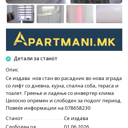
Детали за станот
Опис
Се издава нов стан во расадник во нова зграда
со лифт со дневна, кујна, спална соба, тераса и
тоалет. Греење и ладење со инвертер клима
Целосно опремен и слободен за подолг период.
Повеќе информации на 078658230
Станот
Се издава
Слободен од
01.06.2026