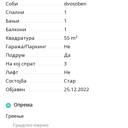
Соби
dvosoben
Спални
1
Бањи
1
Балкони
1
Квадратура
55 m²
Гаража/Паркинг
Не
Подрум
Да
На кој спрат
3
Лифт
Не
Состојба
Стар
Објавен
25.12.2022
Опрема
Греење
Градско парно