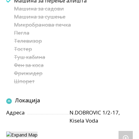
Машина за перење алишта
Машина за садови
Машина за сушење
Микробранова печка
Пегла
Телевизор
Тостер
Туш кабина
Фен за коса
Фрижидер
Шпорет
Локација
Адреса
N.DOBROVIC 1/2-17,
Kisela Voda