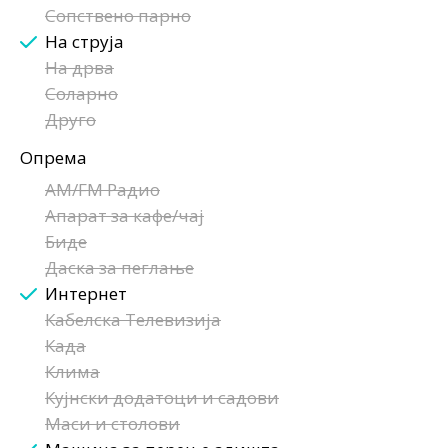
Сопствено парно
На струја
На дрва
Соларно
Друго
Опрема
AM/FM Радио
Апарат за кафе/чај
Биде
Даска за пеглање
Интернет
Кабелска Телевизија
Када
Клима
Кујнски додатоци и садови
Маси и столови