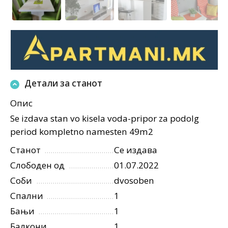
Детали за станот
Опис
Se izdava stan vo kisela voda-pripor za podolg
period kompletno namesten 49m2
Станот
Се издава
Слободен од
01.07.2022
Соби
dvosoben
Спални
1
Бањи
1
Балкони
1