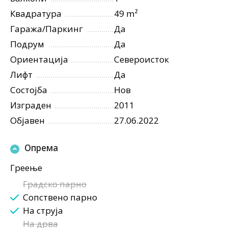
Квадратура
49 m²
Гаража/Паркинг
Да
Подрум
Да
Ориентација
Североисток
Лифт
Да
Состојба
Нов
Изграден
2011
Објавен
27.06.2022
Опрема
Греење
Градско парно
Сопствено парно
На струја
На дрва