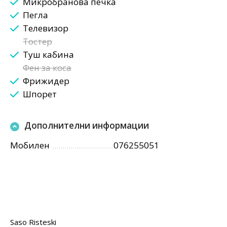
Микробранова печка
Пегла
Телевизор
Тостер
Туш кабина
Фен за коса
Фрижидер
Шпорет
Дополнителни информации
Мобилен
076255051
Saso Risteski