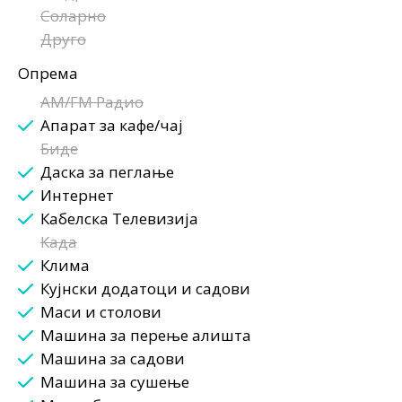
Соларно
Друго
Опрема
AM/FM Радио
Апарат за кафе/чај
Биде
Даска за пеглање
Интернет
Кабелска Телевизија
Када
Клима
Кујнски додатоци и садови
Маси и столови
Машина за перење алишта
Машина за садови
Машина за сушење