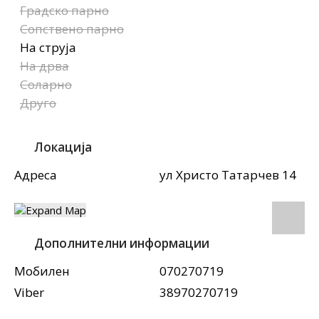
Градско парно
Сопствено парно
На струја
На дрва
Соларно
Друго
Локација
Адреса
ул Христо Татарчев 14
Дополнителни информации
Мобилен
070270719
Viber
38970270719