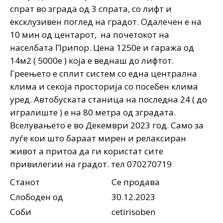
спрат во зграда од 3 спрата, со лифт и
ексклузивен поглед на градот. Одалечен е на
10 мин од центарот, на почетокот на
населбата Припор. Цена 1250е и гаража од
14м2 ( 5000е ) која е веднаш до лифтот.
Греењето е сплит систем со една централна
клима и секоја просторија со посебен клима
уред. Автобуската станица на последна 24 ( до
игралиште ) е на 80 метра од зградата.
Вселувањето е во Декември 2023 год. Само за
луѓе кои што бараат мирен и релаксиран
живот а притоа да ги користат сите
привилегии на градот. тел 070270719
Станот
Се продава
Слободен од
30.12.2023
Соби
cetirisoben