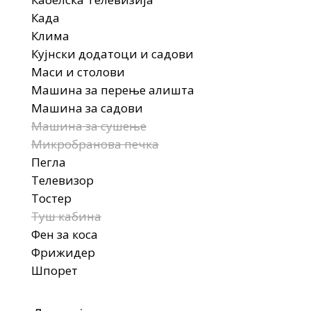
Када
Клима
Кујнски додатоци и садови
Маси и столови
Машина за перење алишта
Машина за садови
Машина за сушење
Микробранова печка
Пегла
Телевизор
Тостер
Туш кабина
Фен за коса
Фрижидер
Шпорет