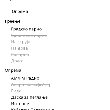
Опрема
Греење
Градско парно
Сопствено парно
На струја
На дрва
Соларно
Друго
Опрема
AM/FM Радио
Апарат за кафе/чај
Биде
Даска за пеглање
Интернет
Кабелска Телевизија