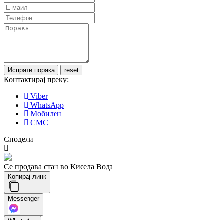
Контактирај преку:
Viber
WhatsApp
Мобилен
СМС
Сподели
Се продава стан во Кисела Вода
Копирај линк
Messenger