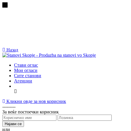
Назад
Стави оглас
Мои огласи
Сите станови
Агенции
Кликни овде за нов корисник
---------
За веќе постоечки корисник
или