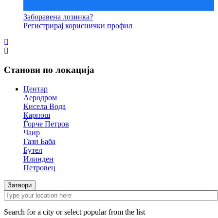
Заборавена лозинка?
Регистрирај кориснички профил
Станови по локација
Центар
Аеродром
Кисела Вода
Карпош
Ѓорче Петров
Чаир
Гази Баба
Бутел
Илинден
Петровец
Затвори
Search for a city or select popular from the list