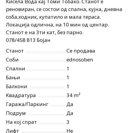
Кисела Вода кај Томи Тобако. Станот е
реновиран, се состои од спална, кујна, дневна
соба,ходник, купатило и мала тераса.
Локација одлична, на 10 мин од центар.
Станот е на 3ти кат, без парно.
078/458 813 Бојан
Станот
Се продава
Соби
ednosoben
Спални
1
Бањи
1
Балкони
1
Квадратура
34 m²
Гаража/Паркинг
Да
Подрум
Да
На кој спрат
3
Лифт
Не