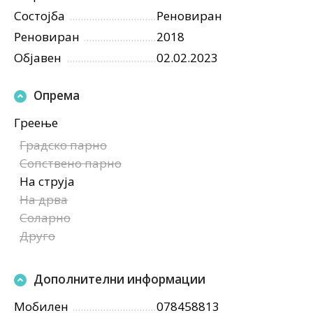
Состојба
Реновиран
Реновиран
2018
Објавен
02.02.2023
Опрема
Греење
Градско парно
Сопствено парно
На струја
На дрва
Соларно
Друго
Дополнителни информации
Мобилен
078458813