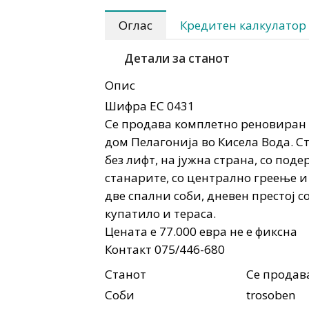
Оглас
Кредитен калкулатор
Детали за станот
Опис
Шифра ЕС 0431
Се продава комплетно реновиран 
дом Пелагонија во Кисела Вода. Ст
без лифт, на јужна страна, со под
станарите, со централно греење и 
две спални соби, дневен престој с
купатило и тераса.
Цената е 77.000 евра не е фиксна
Контакт 075/446-680
Станот
Се продав
Соби
trosoben