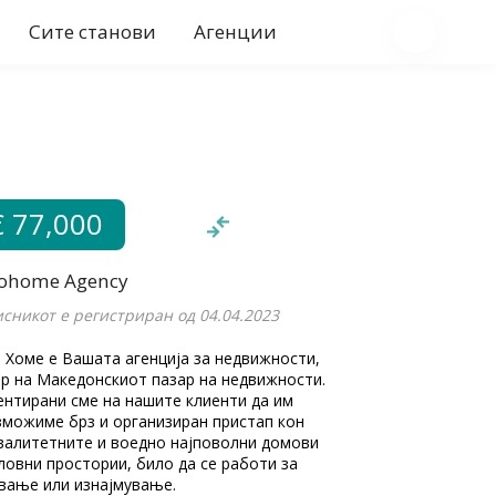
Сите станови
Агенции
€ 77,000
ohome Agency
сникот е регистриран од 04.04.2023
 Хоме е Вашата агенција за недвижности,
р на Македонскиот пазар на недвижности.
нтирани сме на нашите клиенти да им
можиме брз и организиран пристап кон
валитетните и воедно најповолни домови
ловни простории, било да се работи за
вање или изнајмување.