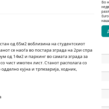
Во 
недв
разл
Euro
наши
стан од 65м2 воблизина на студентскиот
анот се наоѓа во постара зграда на 2ри спра
ерум од 14м2 и паркинг во самата зграда за
со чист имотен лист. Станот располага со
о одделно кујна и трпезарија, ходник,
а