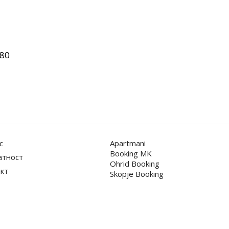
80
с
Apartmani
Booking MK
атност
Ohrid Booking
кт
Skopje Booking