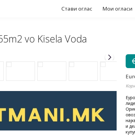
Стави оглас
Мои огласи
65m2 vo Kisela Voda
Eur
Кори
Еуро
лиде
Орие
овоз
најк
и де
купу