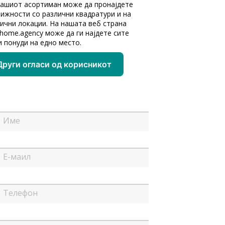
нашиот асортиман може да пронајдете
ижности со различни квадратури и на
ични локации. На нашата веб страна
home.agency може да ги најдете сите
 понуди на едно место.
Други огласи од корисникот