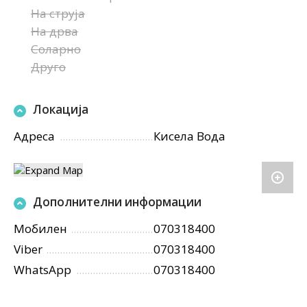
На струја
На дрва
Соларно
Друго
Локација
Адреса
Кисела Вода
Дополнителни информации
Мобилен
070318400
Viber
070318400
WhatsApp
070318400