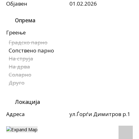
Објавен
01.02.2026
Опрема
Греење
Градско парно
Сопствено парно
На струја
На дрва
Соларно
Друго
Локација
Адреса
ул.Ѓорѓи Димитров р.1