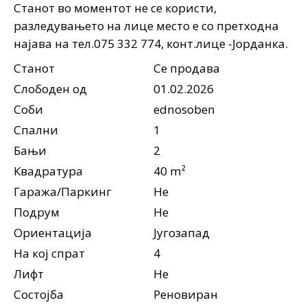
Станот во моментот не се користи,
разледувањето на лице место е со претходна
најава на тел.075 332 774, конт.лице -Јорданка.
Станот
Се продава
Слободен од
01.02.2026
Соби
ednosoben
Спални
1
Бањи
2
Квадратура
40 m²
Гаража/Паркинг
Не
Подрум
Не
Ориентација
Југозапад
На кој спрат
4
Лифт
Не
Состојба
Реновиран