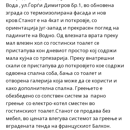
Вода , ул.Ѓорѓи Димитров бр.1, во обновена
зграда со термоизолирана фасада и нов
кров.Станот е на 4кат и поткровје, со
ориентација југ-запад и прекрасен поглед на
падините на Водно. Од влезната врата преку
мал влезен хол со гостински тоалет се
пристапува кон дневиот простор кој содржи
мала кујна со трпезарија. Преку внатрешни
скали се пристапува до поткровјето кое содржи
одвоена спална соба, бања со тоалет и
отворена галерија која може да се користи и
како дополнителна спална. Греењето е
обезбедено со сопствен систем за парно
греење со електро-котел сместен во
гостинскиот тоалет.Станот се продава без
мебел, во цената влегува системот за греење и
вградената тенда на францускиот Балкон.