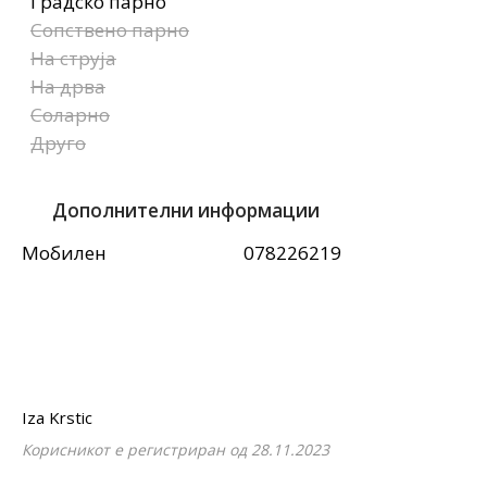
Градско парно
Сопствено парно
На струја
На дрва
Соларно
Друго
Дополнителни информации
Мобилен
078226219
Iza Krstic
Корисникот е регистриран од 28.11.2023