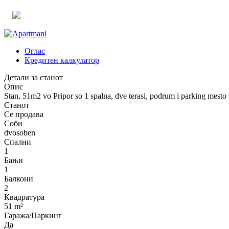
Оглас
Кредитен калкулатор
Детали за станот
Опис
Stan, 51m2 vo Pripor so 1 spalna, dve terasi, podrum i parking mesto
Станот
Се продава
Соби
dvosoben
Спални
1
Бањи
1
Балкони
2
Квадратура
51 m²
Гаража/Паркинг
Да