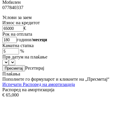
Мобилен
077840337
Услови за заем
Износ на кредитот
€
Рок на отплата
години
/
месеци
Каматна стапка
%
Прв датум на плаќање
Ресетирај
Плаќања
Пополнете го формуларот и кликнете на „Пресметај“
Испечати
Распоред на амортизација
Распоред на амортизација
€ 65,000