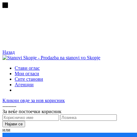
Назад
Стави оглас
Мои огласи
Сите станови
Агенции
Кликни овде за нов корисник
---------
За веќе постоечки корисник
или