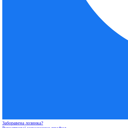
Заборавена лозинка?