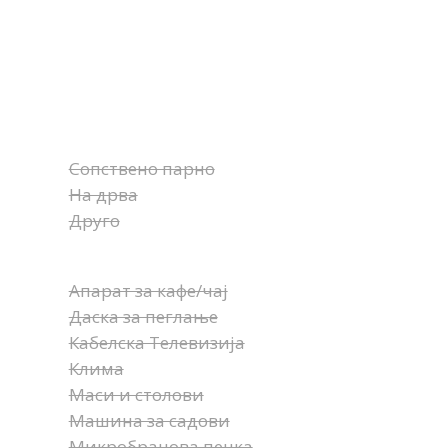
Сопствено парно
На дрва
Друго
Апарат за кафе/чај
Даска за пеглање
Кабелска Телевизија
Клима
Маси и столови
Машина за садови
Микробранова печка