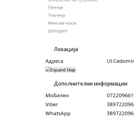
Пегла
Тостер
Фен за коса
Шпорет
Локација
Адреса
Ul.Cedomir
Дополнителни информации
Мобилен
072209661
Viber
389722096
WhatsApp
389722096