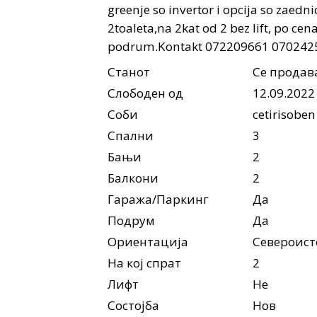
greenje so invertor i opcija so zaed
2toaleta,na 2kat od 2 bez lift, po c
podrum.Kontakt 072209661 070242
Станот
Се продав
Слободен од
12.09.2022
Соби
cetirisoben
Спални
3
Бањи
2
Балкони
2
Гаража/Паркинг
Да
Подрум
Да
Ориентација
Североист
На кој спрат
2
Лифт
Не
Состојба
Нов