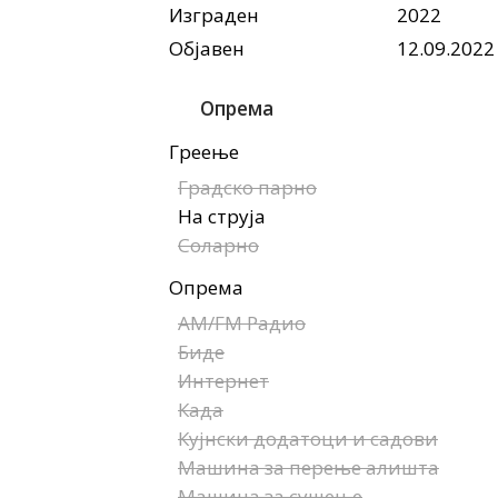
Изграден
2022
Објавен
12.09.2022
Опрема
Греење
Градско парно
На струја
Соларно
Опрема
AM/FM Радио
Биде
Интернет
Када
Кујнски додатоци и садови
Машина за перење алишта
Машина за сушење