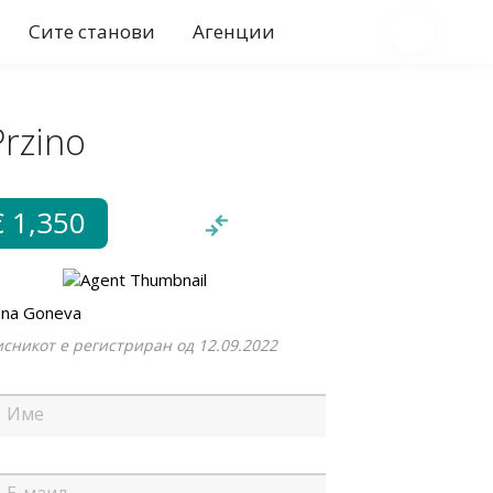
Сите станови
Агенции
Przino
€ 1,350
ana Goneva
сникот е регистриран од 12.09.2022