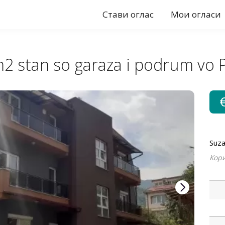
Стави оглас
Мои огласи
 stan so garaza i podrum vo 
Suz
Кори