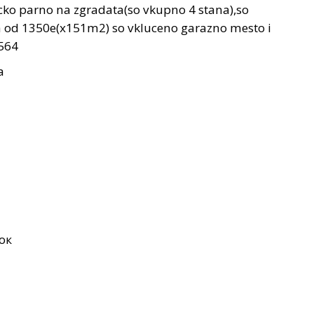
nicko parno na zgradata(so vkupno 4 stana),so
ena od 1350e(x151m2) so vkluceno garazno mesto i
564
а
ок