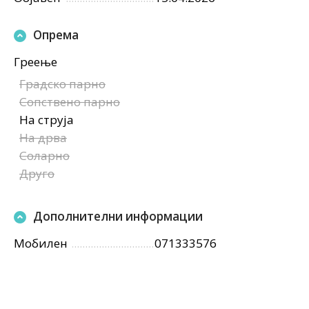
Опрема
Греење
Градско парно
Сопствено парно
На струја
На дрва
Соларно
Друго
Дополнителни информации
Мобилен
071333576