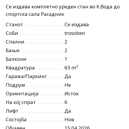
Се издава комплетно уреден стан во К.Вода до
спортска сала Расадник
Станот
Се издава
Соби
trosoben
Спални
2
Бањи
2
Балкони
1
Квадратура
63 m²
Гаража/Паркинг
Да
Подрум
Не
Ориентација
Исток
На кој спрат
6
Лифт
Да
Состојба
Нов
Објавен
15.04.2026