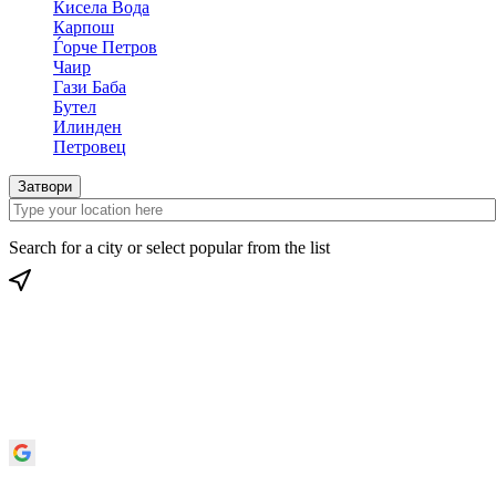
Кисела Вода
Карпош
Ѓорче Петров
Чаир
Гази Баба
Бутел
Илинден
Петровец
Затвори
Search for a city or select popular from the list