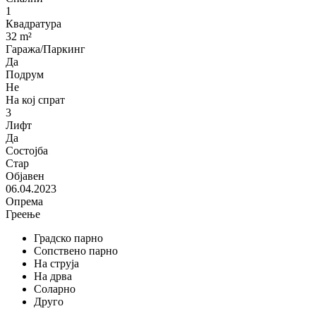
1
Квадратура
32 m²
Гаража/Паркинг
Да
Подрум
Не
На кој спрат
3
Лифт
Да
Состојба
Стар
Објавен
06.04.2023
Опрема
Греење
Градско парно
Сопствено парно
На струја
На дрва
Соларно
Друго