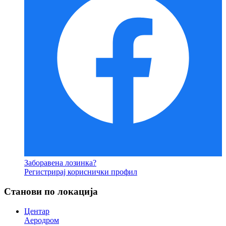
Заборавена лозинка?
Регистрирај кориснички профил
Станови по локација
Центар
Аеродром