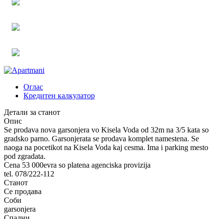
Оглас
Кредитен калкулатор
Детали за станот
Опис
Se prodava nova garsonjera vo Kisela Voda od 32m na 3/5 kata so
gradsko parno. Garsonjerata se prodava komplet namestena. Se
naoga na pocetikot na Kisela Voda kaj cesma. Ima i parking mesto
pod zgradata.
Cena 53 000evra so platena agenciska provizija
tel. 078/222-112
Станот
Се продава
Соби
garsonjera
Спални