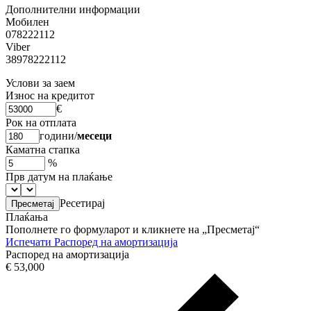
Дополнителни информации
Мобилен
078222112
Viber
38978222112
Услови за заем
Износ на кредитот
€
Рок на отплата
години
/
месеци
Каматна стапка
%
Прв датум на плаќање
Ресетирај
Плаќања
Пополнете го формуларот и кликнете на „Пресметај“
Испечати
Распоред на амортизација
Распоред на амортизација
€ 53,000