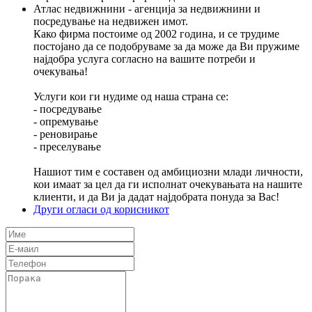
Атлас недвижнини - агенција за недвижнини и
посредување на недвижен имот.
Како фирма постоиме од 2002 година, и се трудиме
постојано да се подобруваме за да може да Ви пружиме
најдобра услуга согласно на вашите потреби и
очекувања!
Услуги кои ги нудиме од наша страна се:
- посредување
- опремување
- реновирање
- преселување
Нашиот тим е составен од амбициозни млади личности,
кои имаат за цел да ги исполнат очекувањата на нашите
клиенти, и да Ви ја дадат најдобрата понуда за Вас!
Други огласи од корисникот