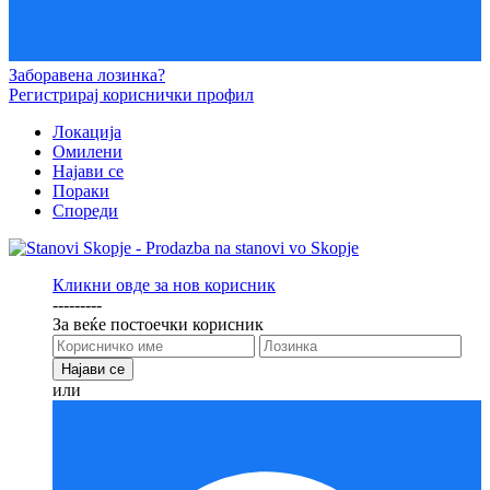
Заборавена лозинка?
Регистрирај кориснички профил
Локација
Омилени
Најави се
Пораки
Спореди
Кликни овде за нов корисник
---------
За веќе постоечки корисник
или