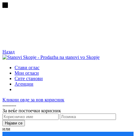
Назад
Стави оглас
Мои огласи
Сите станови
Агенции
Кликни овде за нов корисник
---------
За веќе постоечки корисник
или