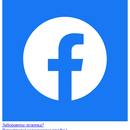
Заборавена лозинка?