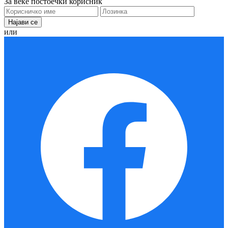
За веќе постоечки корисник
или