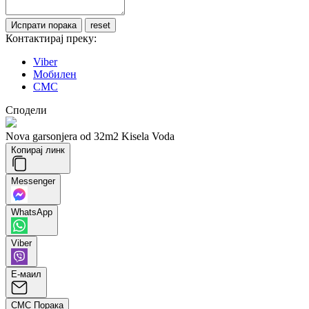
Контактирај преку:
Viber
Мобилен
СМС
Сподели
Nova garsonjera od 32m2 Kisela Voda
Копирај линк
Messenger
WhatsApp
Viber
Е-маил
СМС Порака