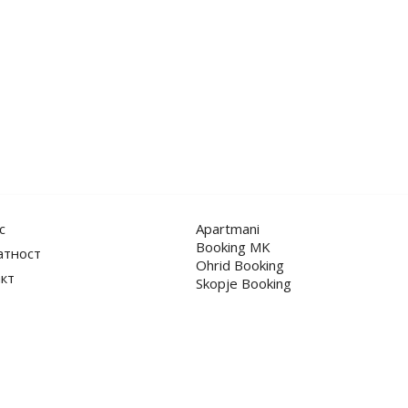
с
Apartmani
Booking MK
атност
Ohrid Booking
кт
Skopje Booking