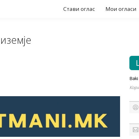
Стави оглас
Мои огласи
риземје
Baki
Кори