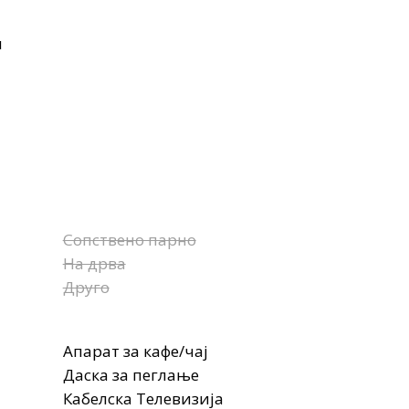
н
Сопствено парно
На дрва
Друго
Апарат за кафе/чај
Даска за пеглање
Кабелска Телевизија