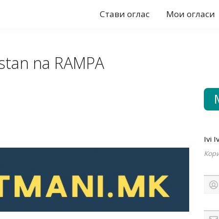
Стави оглас
Мои огласи
stan na RAMPA
Ivi 
Кори