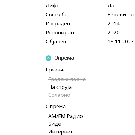
Лифт
Да
Состојба
Реновира
Изграден
2014
Реновиран
2020
Објавен
15.11.2023
Опрема
Греење
Градско парно
На струја
Соларно
Опрема
AM/FM Радио
Биде
Интернет