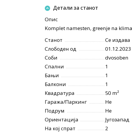
Детали за станот
Опис
Komplet namesten, greenje na klima.
Станот
Се издава
Слободен од
01.12.2023
Соби
dvosoben
Спални
1
Бањи
1
Балкони
1
Квадратура
50 m²
Гаража/Паркинг
Не
Подрум
Не
Ориентација
Југозапад
На кој спрат
2