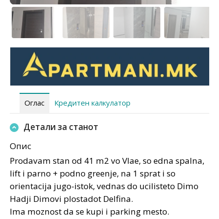
Оглас
Кредитен калкулатор
Детали за станот
Опис
Prodavam stan od 41 m2 vo Vlae, so edna spalna,
lift i parno + podno greenje, na 1 sprat i so
orientacija jugo-istok, vednas do ucilisteto Dimo
Hadji Dimovi plostadot Delfina.
Ima moznost da se kupi i parking mesto.