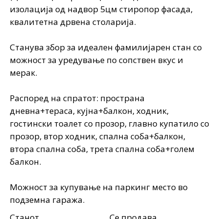
изолација од надвор 5цм стиропор фасада,
квалитетна дрвена столарија.
Станува збор за идеален фамилијарен стан со
можност за уредување по сопствен вкус и
мерак.
Распоред на спратот: пространа
дневна+тераса, кујна+балкон, ходник,
гостински тоалет со прозор, главно купатило со
прозор, втор ходник, спална соба+балкон,
втора спална соба, трета спална соба+голем
балкон.
Можност за купување на паркинг место во
подземна гаража.
Станот
Се продава