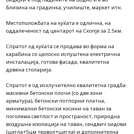
близина на градинка, училиште, маркет итн.
Местоположбата на куќата е одлична, на
оддалеченост од центарот на Скопје за 2.5км.
Спратот од куќата се продава во форма на
карабина со целосно испуштена електрична
инсталација, готова фасада, квалитетна
дрвена столарија.
Спратот е од исклучително квалитетна градба:
масивни бетонски плочи (со две зони
арматура), бетонски потпорни платна,
минимални бетонски косини на таван за
поголема светлост и пространост, природна
воздушна изолација на таван, сендвич ѕидови
(цигла+5цм тервол+цигла) и дополнителна