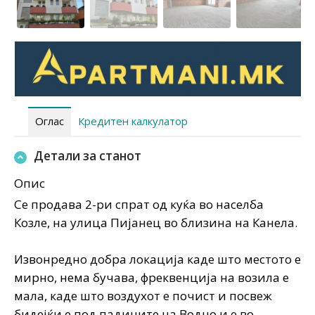
Оглас
Кредитен калкулатор
Детали за станот
Опис
Се продава 2-ри спрат од куќа во населба
Козле, на улица Пијанец во близина на Канела.
Извонредно добра локација каде што местото е
мирно, нема бучава, фреквенција на возила е
мала, каде што воздухот е почист и посвеж
бидејќи е под падините на Водно и е во