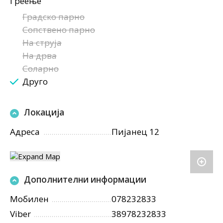
Греење
Градско парно
Сопствено парно
На струја
На дрва
Соларно
Друго
Локација
Адреса
Пијанец 12
Дополнителни информации
Мобилен
078232833
Viber
38978232833