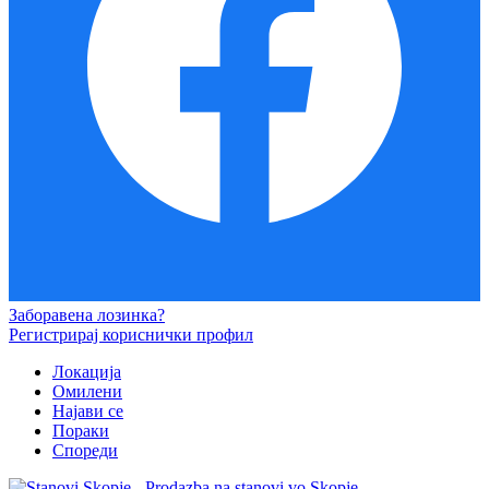
Заборавена лозинка?
Регистрирај кориснички профил
Локација
Омилени
Најави се
Пораки
Спореди