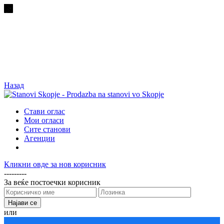
Назад
Стави оглас
Мои огласи
Сите станови
Агенции
Кликни овде за нов корисник
---------
За веќе постоечки корисник
или