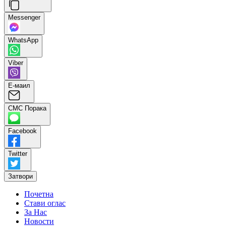
Messenger
WhatsApp
Viber
Е-маил
СМС Порака
Facebook
Twitter
Затвори
Почетна
Стави оглас
За Нас
Новости