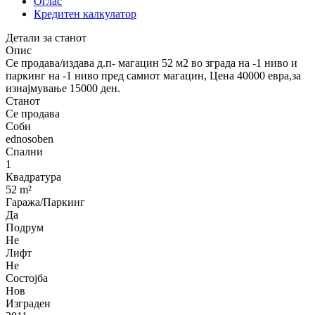
Оглас
Кредитен калкулатор
Детали за станот
Опис
Се продава/издава д.п- магацин 52 м2 во зграда на -1 ниво и
паркинг на -1 ниво пред самиот магацин, Цена 40000 евра,за
изнајмување 15000 ден.
Станот
Се продава
Соби
ednosoben
Спални
1
Квадратура
52 m²
Гаража/Паркинг
Да
Подрум
Не
Лифт
Не
Состојба
Нов
Изграден