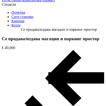
Регистрирај кориснички профил
Сподели
Почетна
Сите станови
Карпош
Козле
Се продава/издава магацин и пaркинг простор
Се продава/издава магацин и пaркинг простор
€ 40,000