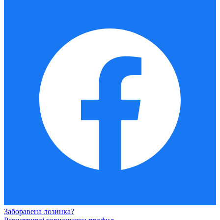
Заборавена лозинка?