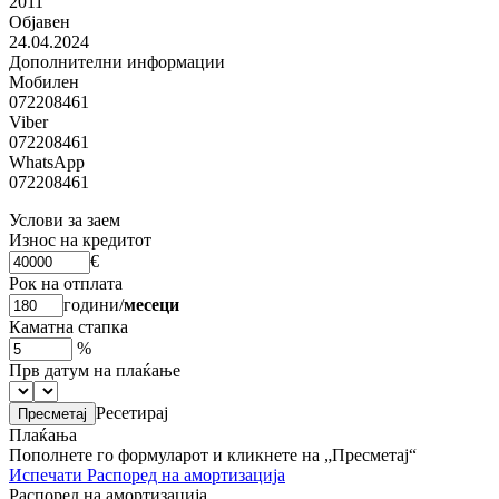
2011
Објавен
24.04.2024
Дополнителни информации
Мобилен
072208461
Viber
072208461
WhatsApp
072208461
Услови за заем
Износ на кредитот
€
Рок на отплата
години
/
месеци
Каматна стапка
%
Прв датум на плаќање
Ресетирај
Плаќања
Пополнете го формуларот и кликнете на „Пресметај“
Испечати
Распоред на амортизација
Распоред на амортизација