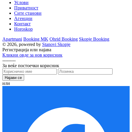
Услови
Приватност
Сите станови
Агенции
Контакт
Horoskop
Apartmani
Booking MK
Ohrid Booking
Skopje Booking
© 2026, powered by
Stanovi Skopje
Регистрација или најава
Кликни овде за нов корисник
---------
За веќе постоечки корисник
или