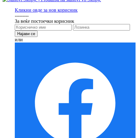
Кликни овде за нов корисник
---------
За веќе постоечки корисник
или