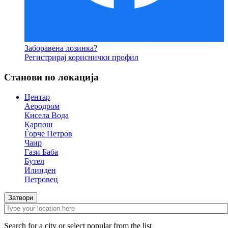
Заборавена лозинка?
Регистрирај кориснички профил
Станови по локација
Центар
Аеродром
Кисела Вода
Карпош
Ѓорче Петров
Чаир
Гази Баба
Бутел
Илинден
Петровец
Затвори
Search for a city or select popular from the list