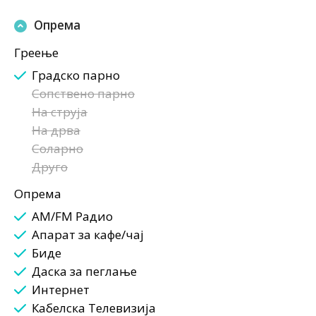
Опрема
Греење
Градско парно
Сопствено парно
На струја
На дрва
Соларно
Друго
Опрема
AM/FM Радио
Апарат за кафе/чај
Биде
Даска за пеглање
Интернет
Кабелска Телевизија