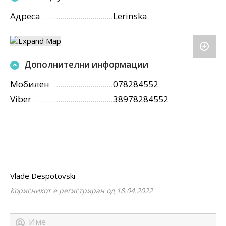
Адреса
Lerinska
Дополнителни информации
Мобилен
078284552
Viber
38978284552
Vlade Despotovski
Корисникот е регистриран од 18.04.2022