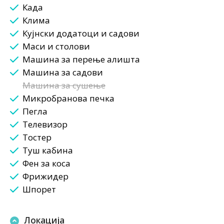
Када
Клима
Кујнски додатоци и садови
Маси и столови
Машина за перење алишта
Машина за садови
Машина за сушење
Микробранова печка
Пегла
Телевизор
Тостер
Туш кабина
Фен за коса
Фрижидер
Шпорет
Локација