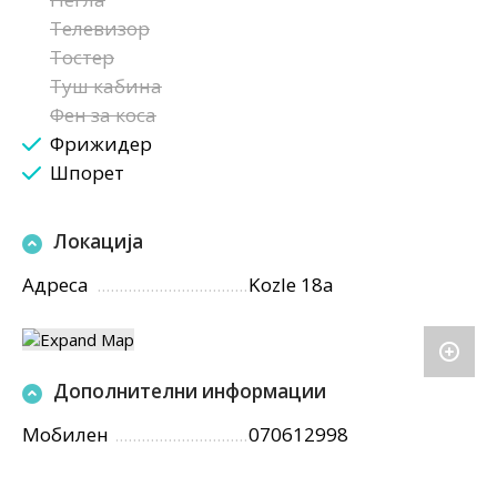
Телевизор
Тостер
Туш кабина
Фен за коса
Фрижидер
Шпорет
Локација
Адреса
Kozle 18a
Дополнителни информации
Мобилен
070612998