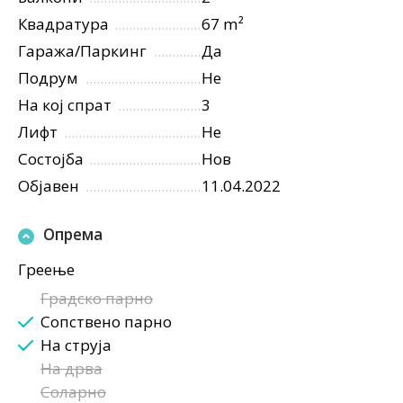
Квадратура
67 m²
Гаража/Паркинг
Да
Подрум
Не
На кој спрат
3
Лифт
Не
Состојба
Нов
Објавен
11.04.2022
Опрема
Греење
Градско парно
Сопствено парно
На струја
На дрва
Соларно