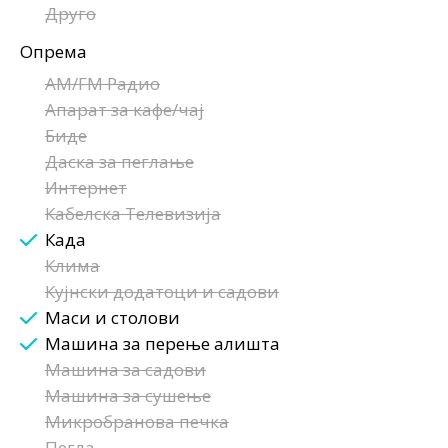
Друго
Опрема
AM/FM Радио
Апарат за кафе/чај
Биде
Даска за пеглање
Интернет
Кабелска Телевизија
Када
Клима
Кујнски додатоци и садови
Маси и столови
Машина за перење алишта
Машина за садови
Машина за сушење
Микробранова печка
Пегла