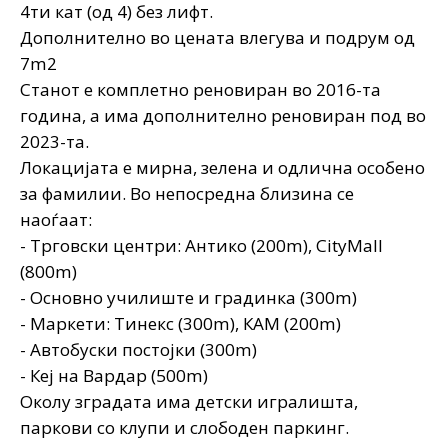
4ти кат (од 4) без лифт.
Дополнително во цената влегува и подрум од
7m2
Станот е комплетно реновиран во 2016-та
година, а има дополнително реновиран под во
2023-та.
Локацијата е мирна, зелена и одлична особено
за фамилии. Во непосредна близина се
наоѓаат:
- Трговски центри: Антико (200m), CityMall
(800m)
- Основно училиште и градинка (300m)
- Маркети: Тинекс (300m), КАМ (200m)
- Автобуски постојки (300m)
- Кеј на Вардар (500m)
Околу зградата има детски игралишта,
паркови со клупи и слободен паркинг.