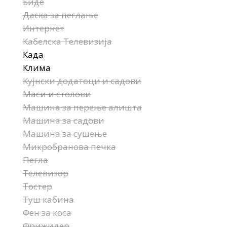
Биде
Даска за пеглање
Интернет
Кабелска Телевизија
Када
Клима
Кујнски додатоци и садови
Маси и столови
Машина за перење алишта
Машина за садови
Машина за сушење
Микробранова печка
Пегла
Телевизор
Тостер
Туш кабина
Фен за коса
Фрижидер