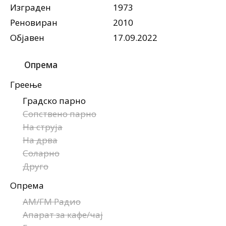
Изграден
1973
Реновиран
2010
Објавен
17.09.2022
Опрема
Греење
Градско парно
Сопствено парно
На струја
На дрва
Соларно
Друго
Опрема
AM/FM Радио
Апарат за кафе/чај