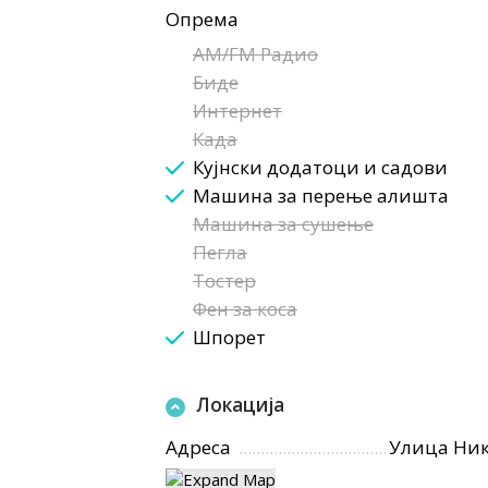
Опрема
AM/FM Радио
Биде
Интернет
Када
Кујнски додатоци и садови
Машина за перење алишта
Машина за сушење
Пегла
Тостер
Фен за коса
Шпорет
Локација
Адреса
Улица Ник