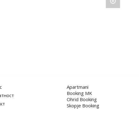
с
Apartmani
Booking MK
атност
Ohrid Booking
кт
Skopje Booking