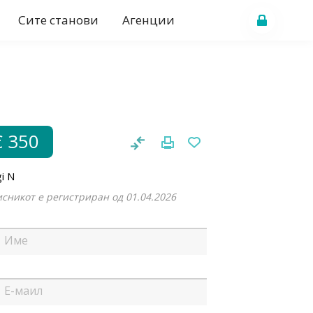
Сите станови
Агенции
€ 350
i N
сникот е регистриран од 01.04.2026