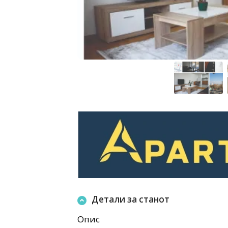
Детали за станот
Опис