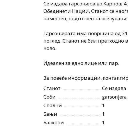
Се издава гарсоњера во Карпош 4,
Обединети Нации. Станот се наоѓа 
наместен, подготвен за вселување
Гарсоњерата има површина од 31 м
поглед. Станот не бил претходно в
ново.
Идеален за едно лице или пар.
За повеќе информации, контактира
Станот
Се издава
Соби
garsonjera
Спални
1
Бањи
1
Балкони
1