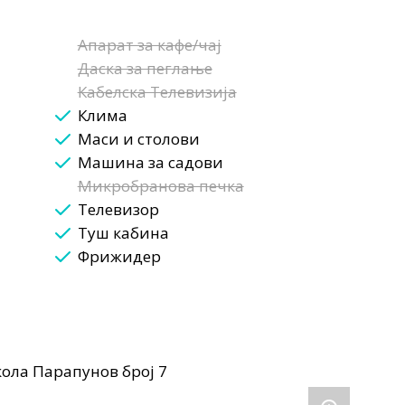
Апарат за кафе/чај
Даска за пеглање
Кабелска Телевизија
Клима
Маси и столови
Машина за садови
Микробранова печка
Телевизор
Туш кабина
Фрижидер
ола Парапунов број 7