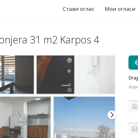
Стави оглас
Мои огласи
onjera 31 m2 Karpos 4
Drag
Кори