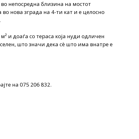
 во непосредна близина на мостот
во нова зграда на 4-ти кат и е целосно
.
² и доаѓа со тераса која нуди одличен
селен, што значи дека сè што има внатре е
јте на 075 206 832.