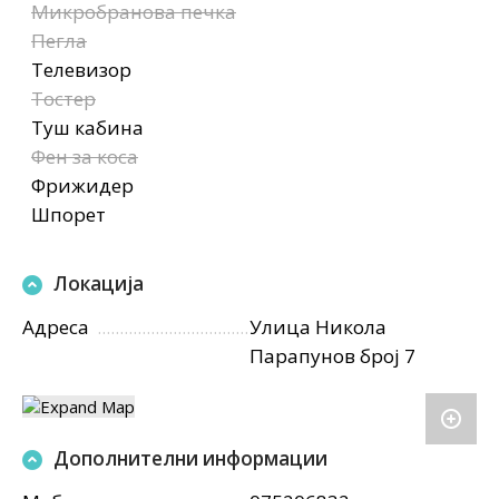
Микробранова печка
Пегла
Телевизор
Тостер
Туш кабина
Фен за коса
Фрижидер
Шпорет
Локација
Адреса
Улица Никола
Парапунов број 7
Дополнителни информации