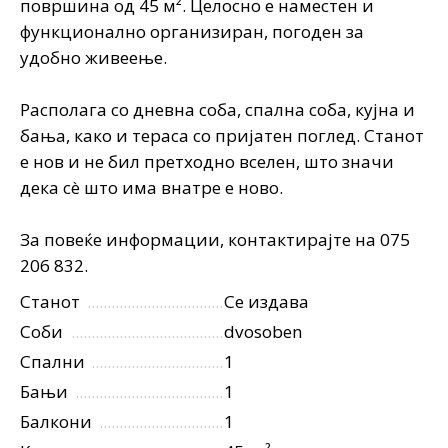
површина од 45 м². Целосно е наместен и
функционално организиран, погоден за
удобно живеење.
Располага со дневна соба, спална соба, кујна и
бања, како и тераса со пријатен поглед. Станот
е нов и не бил претходно вселен, што значи
дека сè што има внатре е ново.
За повеќе информации, контактирајте на 075
206 832.
Станот
Се издава
Соби
dvosoben
Спални
1
Бањи
1
Балкони
1