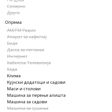
Соларно
Друго
Опрема
AM/FM Радио
Апарат за кафе/чај
Биде
Даска за пеглање
Интернет
Кабелска Телевизија
Када
Клима
Кујнски додатоци и садови
Маси и столови
Машина за перење алишта
Машина за садови
Машина за сушење