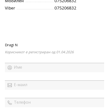
Мобилен
075206832
Viber
075206832
Dragi N
Корисникот е регистриран од 01.04.2026