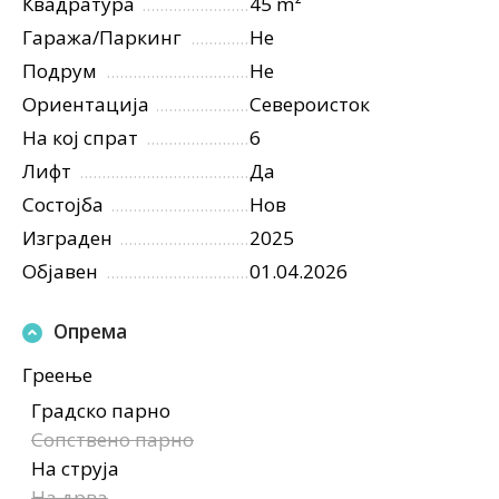
Квадратура
45 m²
Гаража/Паркинг
Не
Подрум
Не
Ориентација
Североисток
На кој спрат
6
Лифт
Да
Состојба
Нов
Изграден
2025
Објавен
01.04.2026
Опрема
Греење
Градско парно
Сопствено парно
На струја
На дрва