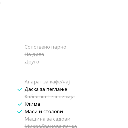
н
Сопствено парно
На дрва
Друго
Апарат за кафе/чај
Даска за пеглање
Кабелска Телевизија
Клима
Маси и столови
Машина за садови
Микробранова печка