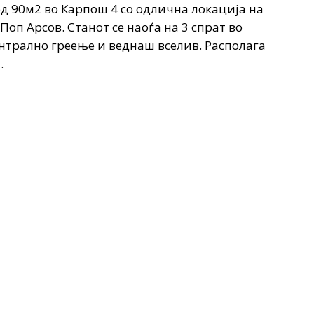
д 90м2 во Карпош 4 со одлична локација на
Поп Арсов. Станот се наоѓа на 3 спрат во
централно греење и веднаш вселив. Располага
а.