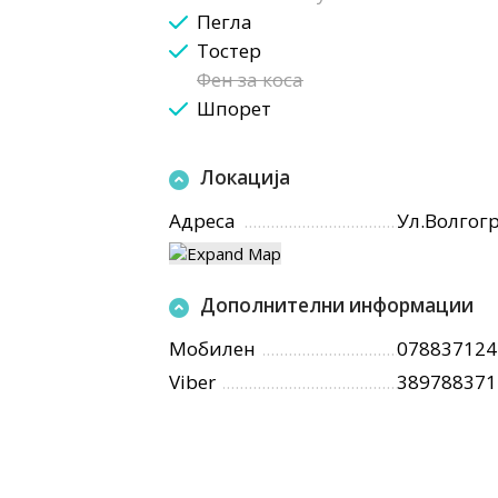
Пегла
Тостер
Фен за коса
Шпорет
Локација
Адреса
Ул.Волгогр
Дополнителни информации
Мобилен
078837124
Viber
389788371