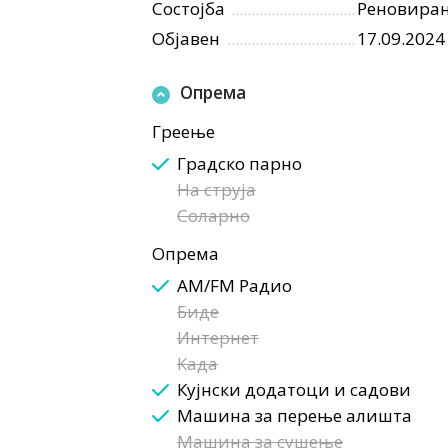
Состојба
Реновира
Објавен
17.09.2024
Опрема
Греење
Градско парно
На струја
Соларно
Опрема
AM/FM Радио
Биде
Интернет
Када
Кујнски додатоци и садови
Машина за перење алишта
Машина за сушење