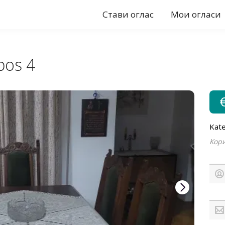
Стави оглас
Мои огласи
pos 4
Kate
Кори