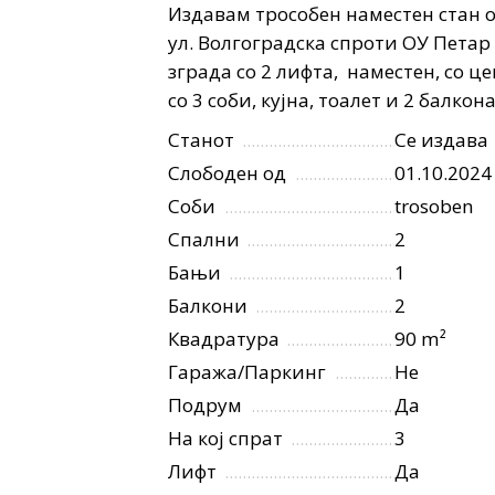
Издавам трособен наместен стан о
ул. Волгоградска спроти ОУ Петар 
зграда со 2 лифта, наместен, со 
со 3 соби, кујна, тоалет и 2 балкон
Станот
Се издава
Слободен од
01.10.2024
Соби
trosoben
Спални
2
Бањи
1
Балкони
2
Квадратура
90 m²
Гаража/Паркинг
Не
Подрум
Да
На кој спрат
3
Лифт
Да