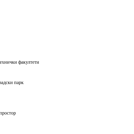
технички факултети
Градски парк
 простор