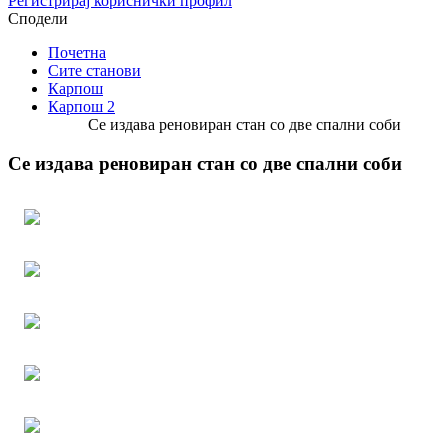
Регистрирај кориснички профил
Сподели
Почетна
Сите станови
Карпош
Карпош 2
Се издава реновиран стан со две спални соби
Се издава реновиран стан со две спални соби