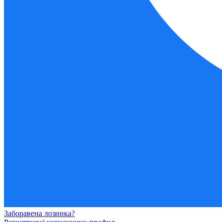
Заборавена лозинка?