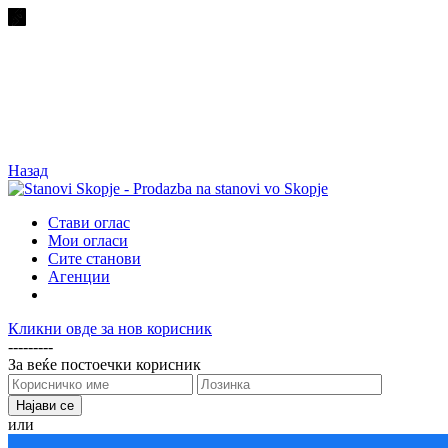
Назад
Стави оглас
Мои огласи
Сите станови
Агенции
Кликни овде за нов корисник
---------
За веќе постоечки корисник
или