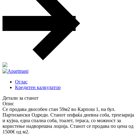
Оглас
Кредитен калкулатор
Детали за станот
Опис
Се продава двособен стан 59м2 во Карпош 1, на бул.
Партизански Одреди. Станот опфаќа дневна соба, трпезарија
и кујна, една спална соба, тоалет, тераса, со можност за
користење надворешна лоџија. Станот се продава по цена од
1500€ од м2.