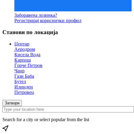
Заборавена лозинка?
Регистрирај кориснички профил
Станови по локација
Центар
Аеродром
Кисела Вода
Карпош
Ѓорче Петров
Чаир
Гази Баба
Бутел
Илинден
Петровец
Затвори
Search for a city or select popular from the list