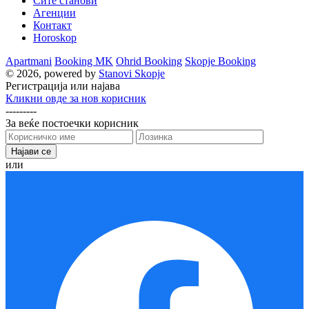
Сите станови
Агенции
Контакт
Horoskop
Apartmani
Booking MK
Ohrid Booking
Skopje Booking
© 2026, powered by
Stanovi Skopje
Регистрација или најава
Кликни овде за нов корисник
---------
За веќе постоечки корисник
или