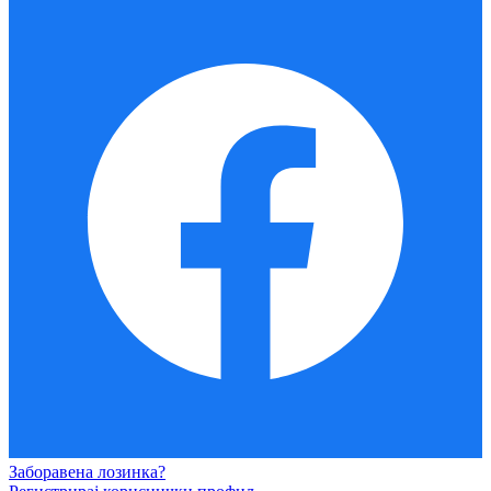
Заборавена лозинка?