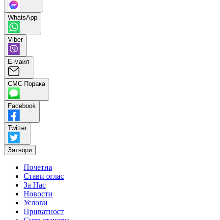
WhatsApp
Viber
Е-маил
СМС Порака
Facebook
Twitter
Затвори
Почетна
Стави оглас
За Нас
Новости
Услови
Приватност