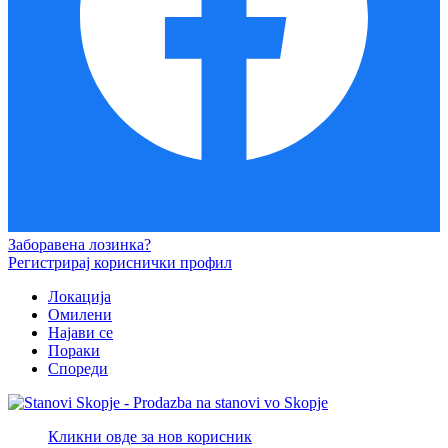
Заборавена лозинка?
Регистрирај кориснички профил
Локација
Омилени
Најави се
Пораки
Спореди
Кликни овде за нов корисник