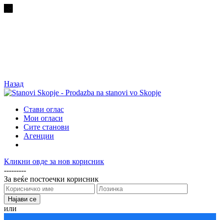
Назад
Стави оглас
Мои огласи
Сите станови
Агенции
Кликни овде за нов корисник
---------
За веќе постоечки корисник
или