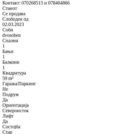
Контакт: 070268515 и 078404866
Станот
Се продава
Слободен од
02.03.2023
Соби
dvosoben
Спални
1
Бањи
1
Балкони
1
Квадратура
59 m²
Гаража/Паркинг
Не
Подрум
Да
Ориентација
Североисток
Лифт
Да
Состојба
Стар