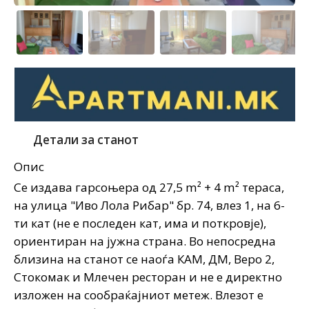
Детали за станот
Опис
Се издава гарсоњера од 27,5 m² + 4 m² тераса,
на улица "Иво Лола Рибар" бр. 74, влез 1, на 6-
ти кат (не е последен кат, има и поткровје),
ориентиран на јужна страна. Во непосредна
близина на станот се наоѓа КАМ, ДМ, Веро 2,
Стокомак и Млечен ресторан и не е директно
изложен на сообраќајниот метеж. Влезот е