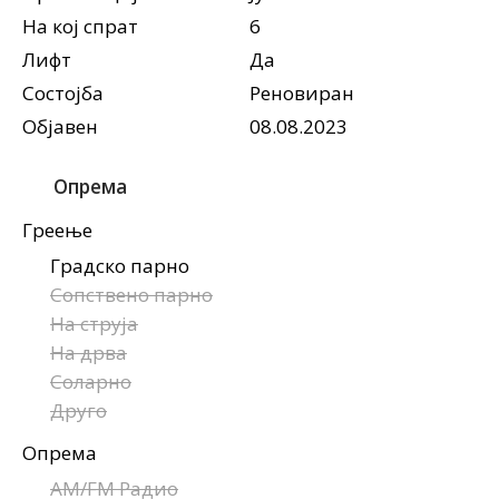
На кој спрат
6
Лифт
Да
Состојба
Реновиран
Објавен
08.08.2023
Опрема
Греење
Градско парно
Сопствено парно
На струја
На дрва
Соларно
Друго
Опрема
AM/FM Радио