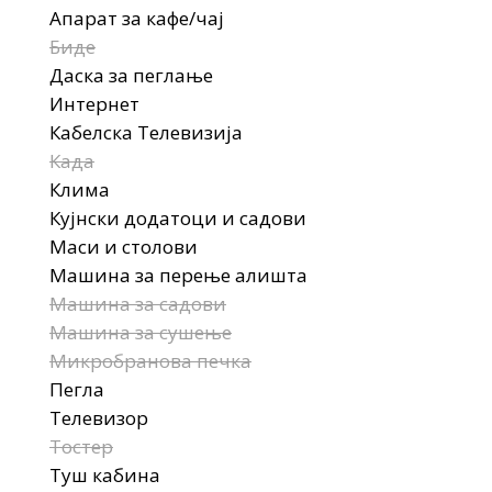
Апарат за кафе/чај
Биде
Даска за пеглање
Интернет
Кабелска Телевизија
Када
Клима
Кујнски додатоци и садови
Маси и столови
Машина за перење алишта
Машина за садови
Машина за сушење
Микробранова печка
Пегла
Телевизор
Тостер
Туш кабина