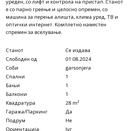
уреден, со лифт и контрола на пристап. Станот
е со парно греење и целосно опремен, со
машина за перење алишта, клима уред, ТВ и
оптички интернет. Комплетно наместен
спремен за вселување.
Станот
Се издава
Слободен од
01.08.2024
Соби
garsonjera
Спални
1
Бањи
1
Балкони
1
Квадратура
28 m²
Гаража/Паркинг
Да
Подрум
Не
Ориентација
Југ