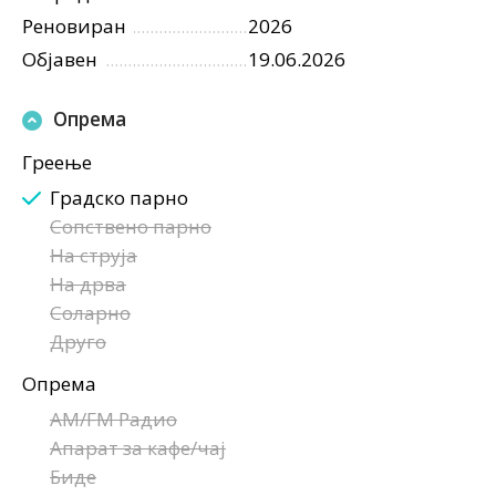
Реновиран
2026
Објавен
19.06.2026
Опрема
Греење
Градско парно
Сопствено парно
На струја
На дрва
Соларно
Друго
Опрема
AM/FM Радио
Апарат за кафе/чај
Биде