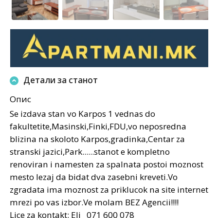
Детали за станот
Опис
Se izdava stan vo Karpos 1 vednas do
fakultetite,Masinski,Finki,FDU,vo neposredna
blizina na skoloto Karpos,gradinka,Centar za
stranski jazici,Park......stanot e kompletno
renoviran i namesten za spalnata postoi moznost
mesto lezaj da bidat dva zasebni kreveti.Vo
zgradata ima moznost za priklucok na site internet
mrezi po vas izbor.Ve molam BEZ Agencii!!!!
Lice za kontakt: Eli 071 600 078