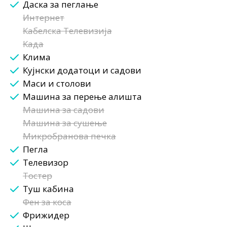
Даска за пеглање
Интернет
Кабелска Телевизија
Када
Клима
Кујнски додатоци и садови
Маси и столови
Машина за перење алишта
Машина за садови
Машина за сушење
Микробранова печка
Пегла
Телевизор
Тостер
Туш кабина
Фен за коса
Фрижидер